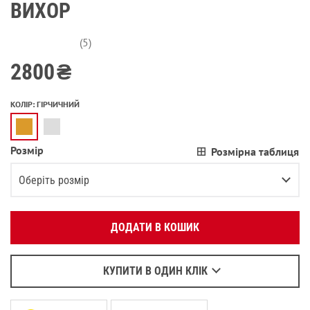
ВИХОР
(5)
2800
₴
КОЛІР
:
ГІРЧИЧНИЙ
Розмір
Розмірна таблиця
Вкажіть ваш номер телефону:
OK
Оберіть розмір
Оберіть зручний для вас спосіб зв’язку:
XS
ДОДАТИ В КОШИК
Зателефонувати
S
Написати у Viber
M
В залишку останній товар
Написати у WhatsApp
КУПИТИ В ОДИН КЛІК
L