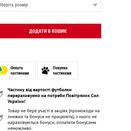
Оберіть розмір
XS
S
ДОДАТИ В КОШИК
M
L
XL
Оплата
Покупка
XXL
частинами
частинами
XXXL
Частину від вартості футболки
перераховуємо на потреби Повітряних Сил
України!
Товар не бере участі в акціях (промокоди на
знижки та бонуси не працюють), з нього не
нараховуються бонуси, оплатити бонусами
неможливо.