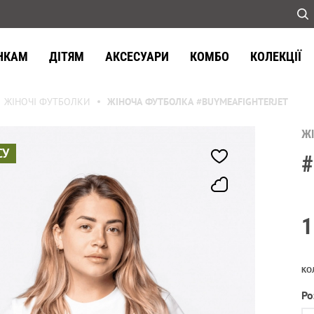
НКАМ
ДІТЯМ
АКСЕСУАРИ
КОМБО
КОЛЕКЦІЇ
ЖІНОЧІ ФУТБОЛКИ
ЖІНОЧА ФУТБОЛКА #BUYMEAFIGHTERJET
Ж
СУ
#
1
КО
Ро