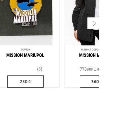
ЗНАЧОК
ЖІНОЧА СОРОЧКА-ПІДЖАК
MISSION MARIUPOL
MISSION MARIUPOL
(3)
Залишити відгук
250
₴
3600
₴