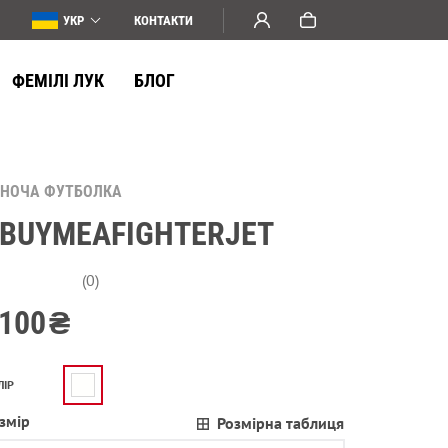
УКР
КОНТАКТИ
ФЕМІЛІ ЛУК
БЛОГ
ІНОЧА ФУТБОЛКА
BUYMEAFIGHTERJET
(0)
100
₴
ЛІР
змір
Розмірна таблиця