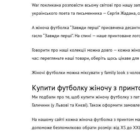
War покликана розповісти всьому світові про нашу зап
українського поета та письменника — Сергія Жадана, 
А жіноча футболка “Завжди перші” присвячена десант
гасло “Завжди перші”. На спині — наше принтоване лог
Говорити про наші колекції можна довго — кожна жіноч
час: перегляньте наші товари, оберіть щось цікаве для
Жіночі футболки можна міксувати у family look з чол
Купити футболку жіночу з принто
Ми подбали про те, щоб купити жіночу футболку з па
Галичини (у Львові та Києві). Також оформити замовле
На нашому сайті кожна жіноча футболка з принтом має
допоможе безпомилково обрати розмір: від XS до XXL.