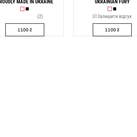
ROUDLY MADE IN UKRAINE
UKRAINIAN FURY
(2)
Залишити відгук
1100
₴
1100
₴