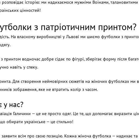
чини розповідає історію: ми надихаємося мужніми Воїнами, талановити
раїнських цінностей!
утболки з патріотичним принтом?
рдість. На власному виробництві у Львові ми шиємо футболки з принт
одягу.
з принтом водночас добре сідає по фігурі, зберігає форму після бага
чно навіть у спеку.
ринта. Для створення неймовірних сюжетів на жіночих футболках ми 
ників зображення, яке не втратить колір з часом.
є у нас?
ація Галичини — це не просто одяг. Це те, що допомагає виразити цінн
що обирати українське — це стильно!
ся заявити всім про свою позицію. Кожна жіноча футболка — надихає та