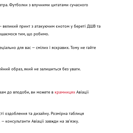
автра. Футболки з влучними цитатами сучасного
— великий принт з атакуючим єнотом у береті ДШВ та
пишаємося тим, що робимо.
іально для вас — смілих і яскравих. Тому не гайте
йний образ, який не залишиться без уваги.
 вам до вподоби, ви можете в
крамницях
Авіації
сті оздоблення та дизайну. Розмірна таблиця
 консультанти Авіації завжди на зв’язку.