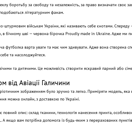
еклу боротьбу за свободу та незалежність, за право визначати своє з
сподобаються літературним фанам.
но-штурмовим військам України, які називають себе єнотами. Спереду 
о, в бічному шві — червона бірочка Proudly made in Ukraine. Адже ми 
а футболка варта уваги та має чим здивувати. Адже вона створена спец
 себе та насолоджуйтеся.
овічими та дитячими. Це можливість створити яскравий парний або сіме
м від Авіації Галичини
тріотичним зображенням було зручно та легко. Приміряти модель, яка
ння можна онлайн, з доставкою по Україні.
 повний опис: склад тканини, технологія нанесення принта, особливо
 А якщо вам потрібна допомога із будь-яким з перерахованих пунктів —