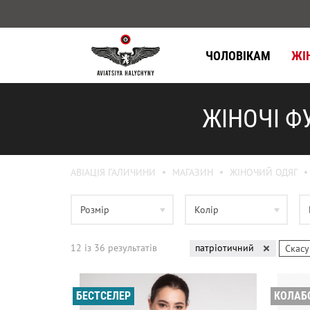
ЧОЛОВІКАМ
ЖІ
ЖІНОЧІ Ф
АВІАЦІЯ ГАЛИЧИНИ
МАГАЗИН
ЖІНОЧИЙ ОДЯГ
Розмір
Колір
12
iз
36
результатів
патріотичний
Скасу
БЕСТСЕЛЕР
КОЛАБ