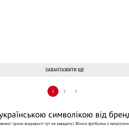
ЗАВАНТАЖИТИ ЩЕ
1
2
3
 українською символікою від брен
евнені: трохи яскравості тут не завадить! Жіночі футболки з патріоти