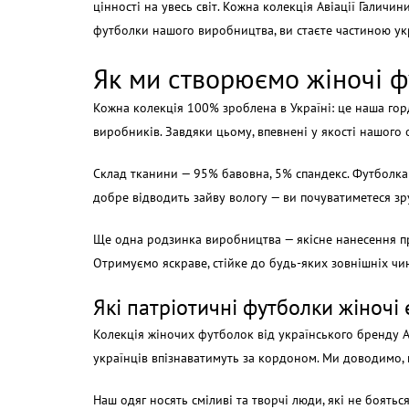
цінності на увесь світ. Кожна колекція Авіації Гали
футболки нашого виробництва, ви стаєте частиною ук
Як ми створюємо жіночі ф
Кожна колекція 100% зроблена в Україні: це наша го
виробників. Завдяки цьому, впевнені у якості нашого 
Склад тканини — 95% бавовна, 5% спандекс. Футболка 
добре відводить зайву вологу — ви почуватиметеся зру
Ще одна родзинка виробництва — якісне нанесення п
Отримуємо яскраве, стійке до будь-яких зовнішніх чин
Які патріотичні футболки жіночі 
Колекція жіночих футболок від українського бренду Аві
українців впізнаватимуть за кордоном. Ми доводимо, 
Наш одяг носять сміливі та творчі люди, які не боять