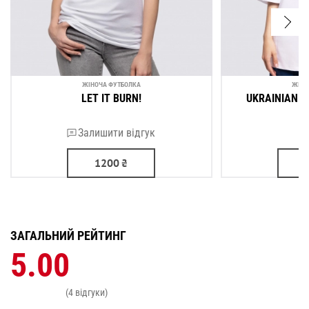
ЖІНОЧА ФУТБОЛКА
ЖІНО
LET IT BURN!
UKRAINIAN A
Залишити відгук
1200
₴
ЗАГАЛЬНИЙ РЕЙТИНГ
5.00
(4 відгуки)