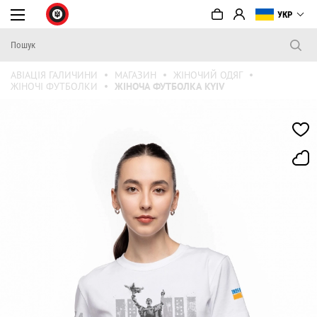
УКР
АВІАЦІЯ ГАЛИЧИНИ
МАГАЗИН
ЖІНОЧИЙ ОДЯГ
ЖІНОЧІ ФУТБОЛКИ
ЖІНОЧА ФУТБОЛКА KYIV