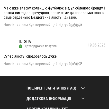
Маю вже власну колекцію футболок від улюбленого бренду і
кожна виглядає пречудово, проте саме ця попала миттєво в
саме серденько Бездоганна якість і дизайн.
Наскільки вам був корисний цей відгук?
0
0
ТЕТЯНА
19.05.2026
Підтверджена покупка
Супер якість, сподобалось дуже
Наскільки вам був корисний цей відгук?
0
0
ПОШИРЕНІ ЗАПИТАННЯ (FAQ)
ДОДАТКОВА ІНФОРМАЦІЯ