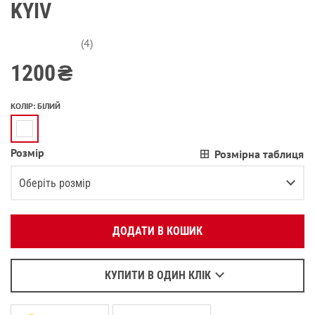
KYIV
(4)
1200
₴
КОЛІР
:
БІЛИЙ
Розмір
Розмірна таблиця
Вкажіть ваш номер телефону:
OK
Оберіть розмір
Оберіть зручний для вас спосіб зв’язку:
XS
Залишилося
2
речі
ДОДАТИ В КОШИК
Зателефонувати
S
Залишилося
2
речі
Написати у Viber
M
Написати у WhatsApp
КУПИТИ В ОДИН КЛІК
L