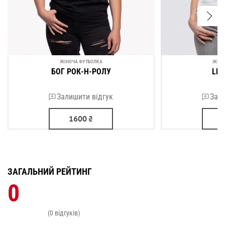
ЖІНОЧА ФУТБОЛКА
ЖІНО
БОГ РОК-Н-РОЛУ
LET
Залишити відгук
Зали
1600
₴
ЗАГАЛЬНИЙ РЕЙТИНГ
0
(0 відгуків)