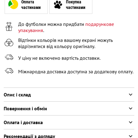
XL
Оплата
Покупка
частинами
частинами
XXL
Залишилося
2
речі
До футболки можна придбати
подарункове
XXXL
Залишилося
3
речі
упакування
.
Відтінки кольорів на вашому екрані можуть
відрізнятися від кольору оригіналу.
У ціну не включено вартість доставки.
Міжнародна доставка доступна за додаткову оплату.
Опис і склад
Повернення і обмін
Оплата і доставка
Рекомендації з догляду