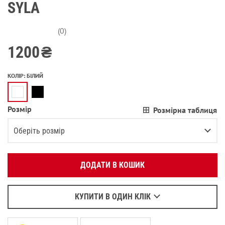
SYLA
(0)
1200
₴
КОЛІР
:
БІЛИЙ
Розмір
Розмірна таблиця
Вкажіть ваш номер телефону:
OK
Оберіть розмір
Оберіть зручний для вас спосіб зв’язку:
XS
ДОДАТИ В КОШИК
Зателефонувати
S
Написати у Viber
M
Написати у WhatsApp
КУПИТИ В ОДИН КЛІК
L