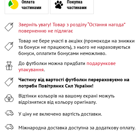
XL
Оплата
Покупка
частинами
частинами
XXL
Залишилося
2
речі
Зверніть увагу! Товар з розділу “Остання нагода”
XXXL
Повідомити про наявність
поверненню не підлягає
Товар не бере участі в акціях (промокоди на знижки
та бонуси не працюють), з нього не нараховуються
бонуси, оплатити бонусами неможливо.
До футболки можна придбати
подарункове
упакування
.
Частину від вартості футболки перераховуємо на
потреби Повітряних Сил України!
Відтінки кольорів на вашому екрані можуть
відрізнятися від кольору оригіналу.
У ціну не включено вартість доставки.
Міжнародна доставка доступна за додаткову оплату.