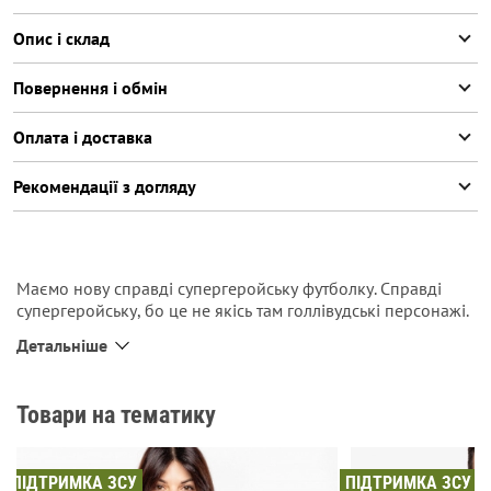
Опис і склад
Повернення і обмін
Оплата і доставка
Рекомендації з догляду
Маємо нову справді супергеройську футболку. Справді
супергеройську, бо це не якісь там голлівудські персонажі.
Янголи-охоронці, які врятували тисячі життів та навіки
Детальніше
увійшли до пантеону українських героїв. Аси українського
неба. На лівому рукаві — принтований напис Independe
War, бо ця війна за нашу незалежність. На правому — наш
Товари на тематику
рондель та підпис Ukrainian Air Force. У бічному шві — наша
червона бірочка Proudly made in Ukraine, бо ми особливо
горді зараз за те, що робимо. Вгорі на спині — наше
ПІДТРИМКА ЗСУ
ПІДТРИМКА ЗСУ
принтоване в тон лого.