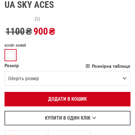
UA SKY ACES
(1)
1100
₴
900
₴
КОЛІР
:
БІЛИЙ
Розмір
Розмірна таблиця
Вкажіть ваш номер телефону:
OK
Оберіть розмір
Оберіть зручний для вас спосіб зв’язку:
XS
Залишилося
2
речі
ДОДАТИ В КОШИК
Зателефонувати
S
Залишилося
2
речі
Написати у Viber
M
Написати у WhatsApp
КУПИТИ В ОДИН КЛІК
L
Повідомити про наявність