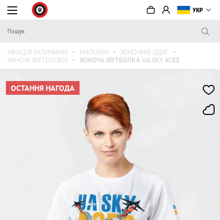
УКР
АВІАЦІЯ ГАЛИЧИНИ
МАГАЗИН
ЖІНОЧИЙ ОДЯГ
ЖІНОЧІ ФУТБОЛКИ
ЖІНОЧА ФУТБОЛКА UA SKY ACES
ОСТАННЯ НАГОДА