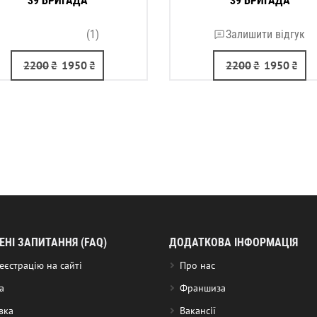
39 БРИГАДА
39 БРИГАДА
(1)
Залишити відгук
2200
₴
1950
₴
2200
₴
1950
₴
НІ ЗАПИТАННЯ (FAQ)
ДОДАТКОВА ІНФОРМАЦІЯ
еєстрацію на сайті
Про нас
а
Франшиза
вка
Вакансії