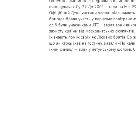
Окремої авіаційної ескадрильї в останній де
винищувачах Су-27. До 2001 літали на Міг-29
Офіційний День частини хлопці відзначають 
бригада брала участь у першому повітряном
осіб були учасниками АТО. І зараз вони вик
захисту країни від московитських окупантів.
Їх знають поміж своїх як Лісових братів. Бо ж 
що як хтось їхав на гостину, казали «Поїхали 
їхній символ — вовк у летунському шоломі. 