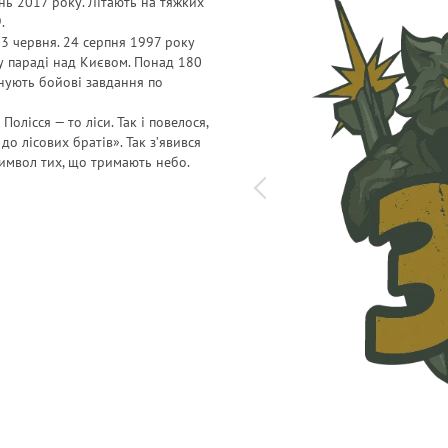
нь 2017 року. Літають на тяжких
.
3 червня. 24 серпня 1997 року
у параді над Києвом. Понад 180
онують бойові завдання по
Полісся — то ліси. Так і повелося,
до лісових братів». Так з’явився
Символ тих, що тримають небо.