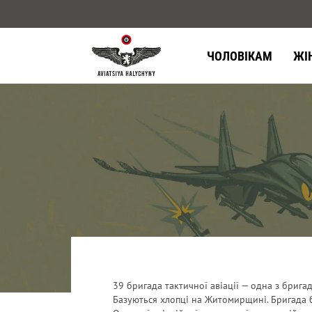
ЧОЛОВІКАМ
ЖІ
39 бригада тактичної авіації — одна з брига
Базуються хлопці на Житомирщині. Бригада 