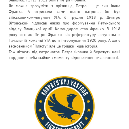
революції 1917-1921 років Петра Франка.
Як можна зрозуміти з прізвища, Петро – це син Івана
Франка. А отримали саме цього патрона, бо був
військовиком-летуном УГА. 6 грудня 1918 p. Дмитро
Вітовський підписав наказ про формування Летунського
відділу Галицької армії. Командиром став Франко. З 1918
року сотник Петро Франко вів референтуру летунства в
Начальній команді УГА до її інтернування 1920 року. А ще є
засновником “Пласту”, але це трішки інша історія.
Тож літають під патронатом Петра Франка й бережуть наші
кордони з неба майже з моменту відновлення незалежності.