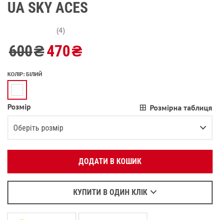
UA SKY ACES
(4)
600
₴
470
₴
КОЛІР
:
БІЛИЙ
Розмір
Розмірна таблиця
Вкажіть ваш номер телефону:
OK
Оберіть розмір
Оберіть зручний для вас спосіб зв’язку:
1-2 (80-92 СМ)
В залишку останній товар
ДОДАТИ В КОШИК
Зателефонувати
3-4 (93-104 СМ)
Написати у Viber
4-6 (105-115 СМ)
Повідомити про наявність
Написати у WhatsApp
КУПИТИ В ОДИН КЛІК
6-7 (116-122 СМ)
Повідомити про наявність