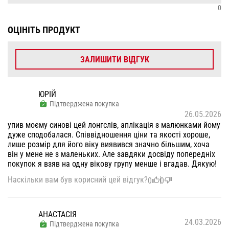
0
ОЦІНІТЬ ПРОДУКТ
ЗАЛИШИТИ ВІДГУК
ЮРІЙ
Підтверджена покупка
26.05.2026
упив моєму синові цей лонгслів, аплікація з малюнками йому
дуже сподобалася. Співвідношення ціни та якості хороше,
лише розмір для його віку виявився значно більшим, хоча
він у мене не з маленьких. Але завдяки досвіду попередніх
покупок я взяв на одну вікову групу менше і вгадав. Дякую!
Наскільки вам був корисний цей відгук?
0
0
АНАСТАСІЯ
24.03.2026
Підтверджена покупка