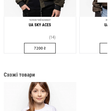
ЧОЛОВІЧИЙ БОМБЕР
ЖІН
UA SKY ACES
UA 
(14)
7200
₴
Схожі товари