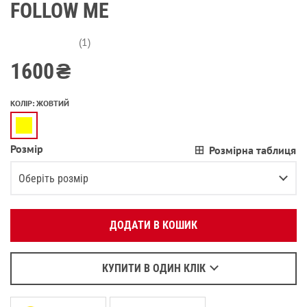
FOLLOW ME
(1)
1600
₴
КОЛІР
:
ЖОВТИЙ
Розмір
Розмірна таблиця
Вкажіть ваш номер телефону:
OK
Оберіть розмір
Оберіть зручний для вас спосіб зв’язку:
1-2 (80-92 СМ)
В залишку останній товар
ДОДАТИ В КОШИК
Зателефонувати
3-4 (93-104 СМ)
Написати у Viber
4-6 (105-115 СМ)
Написати у WhatsApp
КУПИТИ В ОДИН КЛІК
6-7 (116-122 СМ)
Залишилося
3
речі