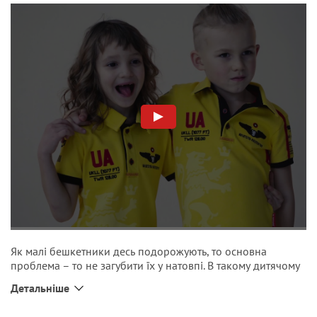
Як малі бешкетники десь подорожують, то основна
проблема – то не загубити їх у натовпі. В такому дитячому
поло не загубити значно простіше. Дихаюча тканина,
Детальніше
провітрювачі, аби швидше вистигнути після забави,
розпорки, щоб швидко зняти або вдягнути поло. Але