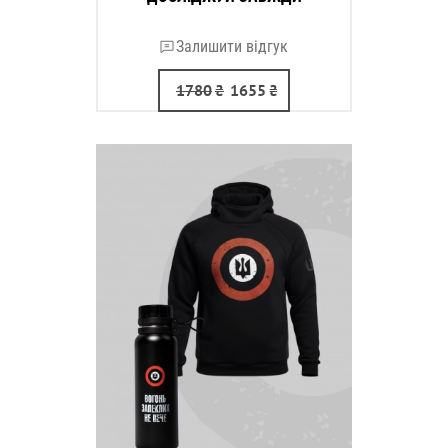
Залишити відгук
1780
₴
1655
₴