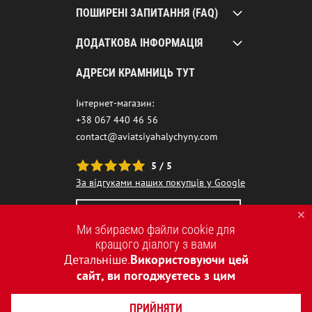
ПОШИРЕНІ ЗАПИТАННЯ (FAQ)
ДОДАТКОВА ІНФОРМАЦІЯ
АДРЕСИ КРАМНИЦЬ ТУТ
Інтернет-магазин:
+38 067 440 46 56
contact@aviatsiyahalychyny.com
5 / 5
За відгуками наших покупців у Google
НАШ ЧАТ-БОТ ПОМІЧНИК
Ми збираємо файли cookie для
кращого діалогу з вами
Детальніше
Використовуючи цей
.
сайт, ви погоджуєтесь з цим
ПРИЙНЯТИ
2015-2026 © AVIATSIYA HALYCHYNY – УКРАЇНСЬКИЙ БРЕНД ОДЯГУ