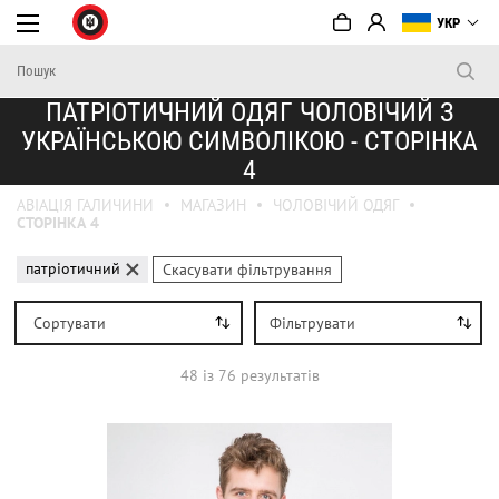
УКР
ПАТРІОТИЧНИЙ ОДЯГ ЧОЛОВІЧИЙ З
УКРАЇНСЬКОЮ СИМВОЛІКОЮ - СТОРІНКА
4
АВІАЦІЯ ГАЛИЧИНИ
МАГАЗИН
ЧОЛОВІЧИЙ ОДЯГ
СТОРІНКА 4
патріотичний
Скасувати фільтрування
Сортувати
Фільтрувати
48
iз
76
результатів