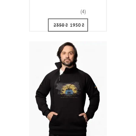
(4)
2350
₴
1950
₴