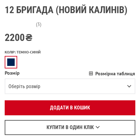
12 БРИГАДА (НОВИЙ КАЛИНІВ)
(3)
2200
₴
КОЛІР
:
ТЕМНО-СИНІЙ
Розмір
Розмірна таблиця
Вкажіть ваш номер телефону:
OK
Оберіть розмір
Оберіть зручний для вас спосіб зв’язку:
XS
В залишку останній товар
ДОДАТИ В КОШИК
Зателефонувати
S
В залишку останній товар
Написати у Viber
M
Написати у WhatsApp
КУПИТИ В ОДИН КЛІК
L