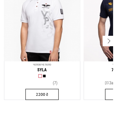
ЧОЛОВІЧЕ ПОЛО
ЧОЛ
SYLA
7 
(7)
Зали
2200
₴