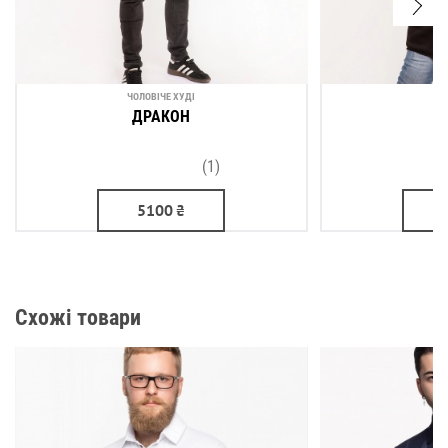
ЧОЛОВІЧЕ ХУДІ
ЖІ
ДРАКОН
Д
(1)
5100
₴
Схожі товари