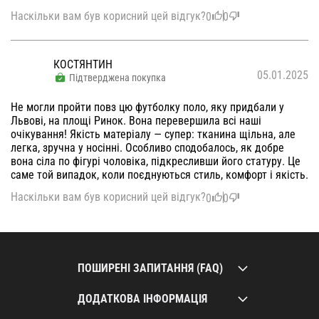
Наскільки вам був корисний цей відгук?
0
0
КОСТЯНТИН
05.01.2025
Підтверджена покупка
Не могли пройти повз цю футболку поло, яку придбали у
Львові, на площі Ринок. Вона перевершила всі наші
очікування! Якість матеріалу — супер: тканина щільна, але
легка, зручна у носінні. Особливо сподобалось, як добре
вона сіла по фігурі чоловіка, підкресливши його статуру. Це
саме той випадок, коли поєднуються стиль, комфорт і якість.
Наскільки вам був корисний цей відгук?
0
0
ПОШИРЕНІ ЗАПИТАННЯ (FAQ)
ДОДАТКОВА ІНФОРМАЦІЯ