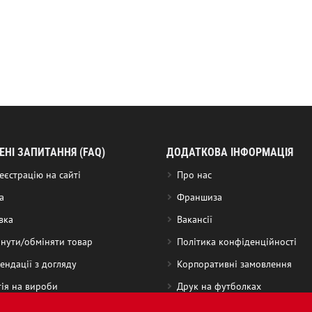
НІ ЗАПИТАННЯ (FAQ)
ДОДАТКОВА ІНФОРМАЦІЯ
еєстрацію на сайті
Про нас
а
Франшиза
вка
Вакансії
нути/обміняти товар
Політика конфіденційності
ендації з догляду
Корпоративні замовлення
тія на вироби
Друк на футболках
и та знижки
Публічна оферта