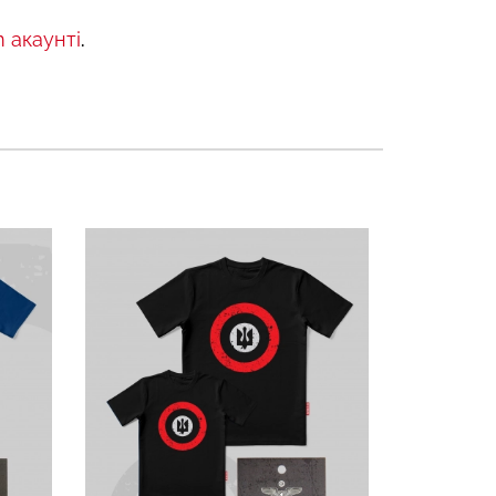
 акаунті
.