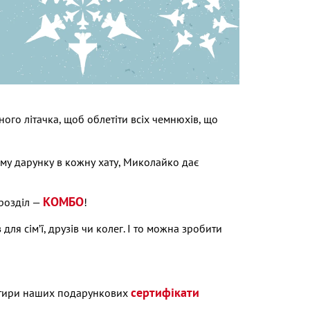
ого літачка, щоб облетіти всіх чемнюхів, що
му дарунку в кожну хату, Миколайко дає
КОМБО
 розділ —
!
ля сім’ї, друзів чи колег. І то можна зробити
сертифікати
тири наших подарункових