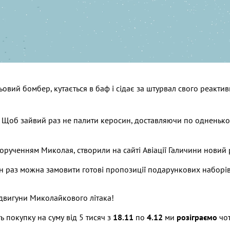
вий бомбер, кутається в баф і сідає за штурвал свого реактивн
 Щоб зайвий раз не палити керосин, доставляючи по одненько
дорученням Миколая, створили на сайті Авіації Галичини новий
н раз можна замовити готові пропозиції подарункових наборів д
 двигуни Миколайкового літака!
ть покупку на суму від 5 тисяч з
18.11
по
4.12
ми
розіграємо
чо