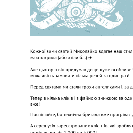
Кожної зими святий Миколайко вдягає наш стильо
мають крила (або хтіли б…) ✈️
Але цьогоріч він придумав дещо дуже особливе!
можливість замовити кілька речей за один раз!
Перед святами ми стали трохи ангеликами і, за 
Тепер в кілька кліків і з файною знижкою за оди
вже!
Поспішайте, бо технічна бригада вже прогріває
А серед усіх зареєстрованих клієнтів, які зробля
номіналами від 1 000 до 5 000!