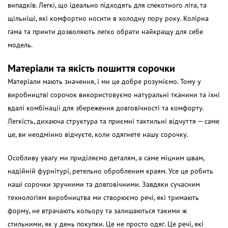
випадків. Легкі, що ідеально підходять для спекотного літа, та
щільніші, які комфортно носити в холодну пору року. Колірна
гама та принти дозволяють легко обрати найкращу для себе
модель.
Матеріали та якість пошиття сорочки
Матеріали мають значення, і ми це добре розуміємо. Тому у
виробництві сорочок використовуємо натуральні тканини та їхні
вдалі комбінації для збереження довговічності та комфорту.
Легкість, дихаюча структура та приємні тактильні відчуття — саме
це, ви неодмінно відчуєте, коли одягнете нашу сорочку.
Особливу увагу ми приділяємо деталям, а саме міцним швам,
надійній фурнітурі, ретельно обробленим краям. Усе це робить
наші сорочки зручними та довговічними. Завдяки сучасним
технологіям виробництва ми створюємо речі, які тримають
форму, не втрачають кольору та залишаються такими ж
стильними, як у день покупки. Це не просто одяг. Це речі, які