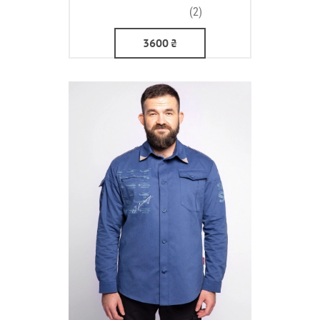
(2)
3600
₴