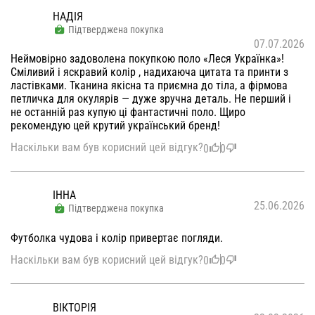
НАДІЯ
Підтверджена покупка
07.07.2026
Неймовірно задоволена покупкою поло «Леся Українка»!
Сміливий і яскравий колір , надихаюча цитата та принти з
ластівками. Тканина якісна та приємна до тіла, а фірмова
петличка для окулярів — дуже зручна деталь. Не перший і
не останній раз купую ці фантастичні поло. Щиро
рекомендую цей крутий український бренд!
Наскільки вам був корисний цей відгук?
0
0
ІННА
25.06.2026
Підтверджена покупка
Футболка чудова і колір привертає погляди.
Наскільки вам був корисний цей відгук?
0
0
ВІКТОРІЯ