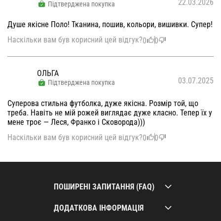
22.03.2026
Підтверджена покупка
Душе якісне Поло! Тканина, пошив, кольори, вишивки. Супер!
Наскільки вам був корисний цей відгук?
0
0
ОЛЬГА
03.07.2025
Підтверджена покупка
Суперова стильна футболка, дуже якісна. Розмір той, що
треба. Навіть не мій рожей виглядає дуже класно. Тепер їх у
мене троє — Леся, Франко і Сковорода)))
Наскільки вам був корисний цей відгук?
0
0
ПОШИРЕНІ ЗАПИТАННЯ (FAQ)
ДОДАТКОВА ІНФОРМАЦІЯ