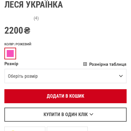
ЛЕСЯ УКРАЇНКА
(4)
2200
₴
КОЛІР
:
РОЖЕВИЙ
Розмір
Розмірна таблиця
Вкажіть ваш номер телефону:
OK
Оберіть розмір
Оберіть зручний для вас спосіб зв’язку:
XS
ДОДАТИ В КОШИК
Зателефонувати
S
Написати у Viber
M
Повідомити про наявність
Написати у WhatsApp
КУПИТИ В ОДИН КЛІК
L
Залишилося
3
речі