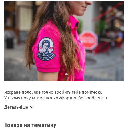
Яскраве поло, яке точно зробить тебе помітною.
У ньому почуватимешся комфортно, бо зроблене з
натуральної та приємної до тіла тканини.
Детальніше
Застібається на
ґудзики, під якими є спеціальна петличка
до окулярів, як у пілотів.
Вишитий логотип Авіації Галичини на грудях, а під ними –
Товари на тематику
слова письменниці Лесі Українки: “
Хто не жив посеред