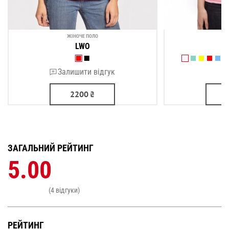
ЖІНОЧЕ ПОЛО
ЖІ
LWO
Залишити відгук
2200
₴
ЗАГАЛЬНИЙ РЕЙТИНГ
5.00
(4 відгуки)
РЕЙТИНГ