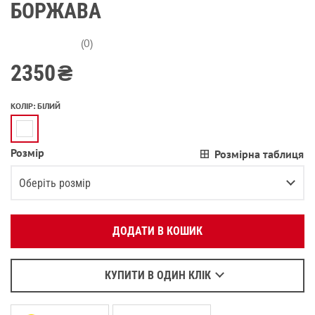
БОРЖАВА
(0)
2350
₴
КОЛІР
:
БІЛИЙ
Розмір
Розмірна таблиця
Вкажіть ваш номер телефону:
OK
Оберіть розмір
Оберіть зручний для вас спосіб зв’язку:
XS
ДОДАТИ В КОШИК
Зателефонувати
S
Написати у Viber
M
Написати у WhatsApp
КУПИТИ В ОДИН КЛІК
L