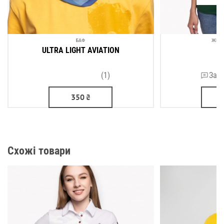
БАФ
ЖІНО
ULTRA LIGHT AVIATION
D
(1)
Зали
350
₴
Схожі товари