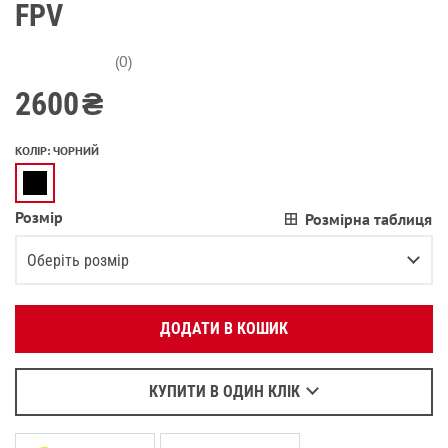
FPV
(0)
2600
₴
КОЛІР
:
ЧОРНИЙ
Розмір
Розмірна таблиця
Вкажіть ваш номер телефону:
OK
Оберіть розмір
Оберіть зручний для вас спосіб зв’язку:
XS
ДОДАТИ В КОШИК
Зателефонувати
S
Написати у Viber
M
Залишилося
3
речі
Написати у WhatsApp
КУПИТИ В ОДИН КЛІК
L