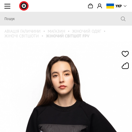
УКР
АВІАЦІЯ ГАЛИЧИНИ
МАГАЗИН
ЖІНОЧИЙ ОДЯГ
ЖІНОЧІ СВІТШОТИ
ЖІНОЧИЙ СВІТШОТ FPV