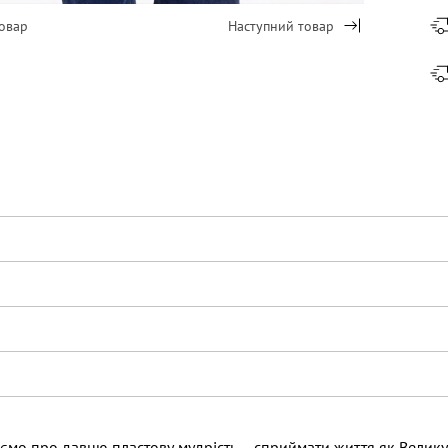
овар
Наступний товар
ємо про давню пластову мудрість – сприймати життя як Велику