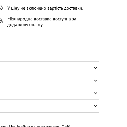
У ціну не включено вартість доставки.
Міжнародна доставка доступна за
додаткову оплату.
 гру. Цю ідейну основу заклав Юрій