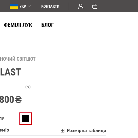
УКР
КОНТАКТИ
ФЕМІЛІ ЛУК
БЛОГ
ІНОЧИЙ СВІТШОТ
LAST
(3)
800
₴
ЛІР
змір
Розмірна таблиця