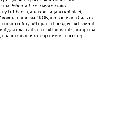
ства Роберта Лісовського стало
у Lufthansa, а також лицарської лілеї,
лейкою та написом СКОБ, що означає «Сильно!
ового обіту: «Я працю і невдачі, всі злидні і
ої для пластунів пісні «При ватрі», авторства
м, і на похованнях побратимів і посестер.