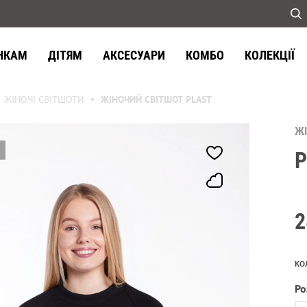
НКАМ
ДІТЯМ
АКСЕСУАРИ
КОМБО
КОЛЕКЦІЇ
ЖІНОЧІ СВІТШОТИ
ЖІНОЧИЙ СВІТШОТ PLAST
Ж
P
2
КО
Ро