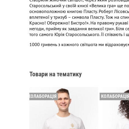
Старосольський у своїй книзі «Велика гра» ще п
основоположною книгою Пласту. Роберт Лісовський
вплетеної у тризуб – символа Пласту. Тож на сп
Красно! Обережно! Бистро!». На правому рукаві –
негоди, прийму як завдання великої гри». Біля с
того самого Юрія Старосольського. Її співають і 
1000 гривень з кожного світшота ми відраховуємо
Товари на тематику
КОЛАБОРАЦІЯ
КОЛАБОРАЦІ