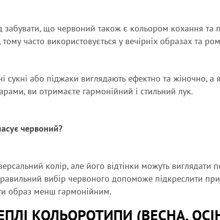
д забувати, що червоний також є кольором кохання та п
, тому часто використовується у вечірніх образах та ро
і сукні або піджаки виглядають ефектно та жіночно, а
арами, ви отримаєте гармонійний і стильний лук.
пасує червоний?
версальний колір, але його відтінки можуть виглядати п
равильний вибір червоного допоможе підкреслити прир
ти образ менш гармонійним.
ТЕПЛІ КОЛЬОРОТИПИ (ВЕСНА, ОСІ