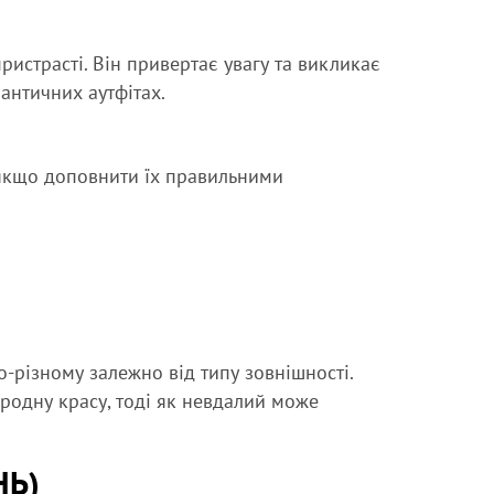
ристрасті. Він привертає увагу та викликає
мантичних аутфітах.
 якщо доповнити їх правильними
о-різному залежно від типу зовнішності.
одну красу, тоді як невдалий може
НЬ)