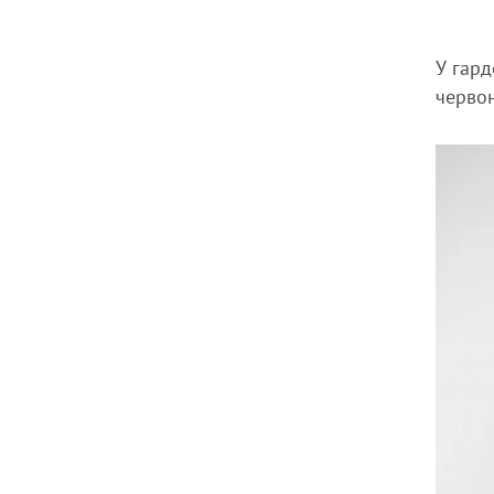
У гард
червон