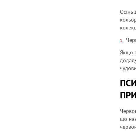
Осінь 
кольор
колекц
Чер
Якщо в
додаду
чудови
ПСИ
ПРИ
Червон
що нав
червон