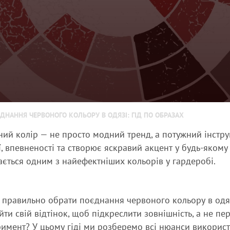
ДНАННЯ ЧЕРВОНОГО КОЛЬОРУ В ОДЯЗІ: ГІД ПО ОБРАЗАХ
ий колір — не просто модний тренд, а потужний інстр
ї, впевненості та створює яскравий акцент у будь-якому
ється одним з найефектніших кольорів у гардеробі.
к правильно обрати
поєднання червоного кольору в одя
йти свій відтінок, щоб підкреслити зовнішність, а не пе
имент? У цьому гіді ми розберемо всі нюанси використ