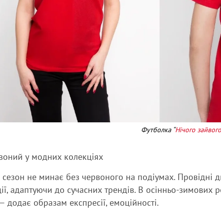
Футболка “
Нічого зайвог
воний у модних колекціях
сезон не минає без червоного на подіумах. Провідні д
ії, адаптуючи до сучасних трендів. В осінньо-зимових р
 — додає образам експресії, емоційності.