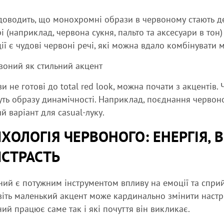
доводить, що монохромні образи в червоному стають д
і (наприклад, червона сукня, пальто та аксесуари в тон)
ії є чудові червоні речі, які можна вдало комбінувати м
воний як стильний акцент
и не готові до total red look, можна почати з акцентів
ть образу динамічності. Наприклад, поєднання червон
й варіант для casual-луку.
ХОЛОГІЯ ЧЕРВОНОГО: ЕНЕРГІЯ, 
СТРАСТЬ
ий є потужним інструментом впливу на емоції та сприйн
іть маленький акцент може кардинально змінити настрі
ий працює саме так і які почуття він викликає.