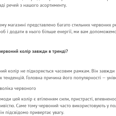
ді речей з нашого асортименту.
му магазині представлено багато стильних червоних ре
об і додати в нього більше енергії, ми вам допоможемо
ервоний колір завжди в тренді?
ий колір не підкоряється часовим рамкам. Він завжди 
 тенденцій. Головна причина його популярності — уніве
воліка червоного
і моди цей колір є втіленням сили, пристрасті, впевненос
ливістю. Саме тому червоний часто використовують у по
ін підсвідомо привертає увагу.