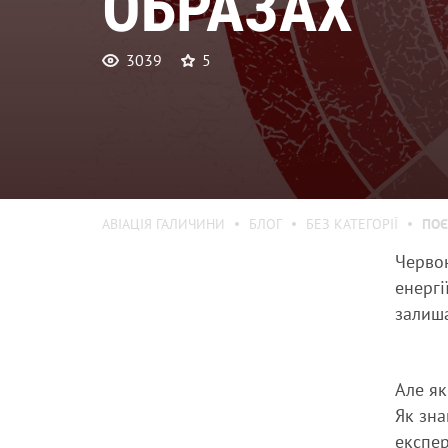
ОБРАЗАХ
3039
5
АВІАЦІЯ ГАЛИЧИНИ
БЛОГ
БЕЗ КАТЕГОРІЇ
ПОЄ
Червон
енергі
залиша
Але я
Як зна
експер