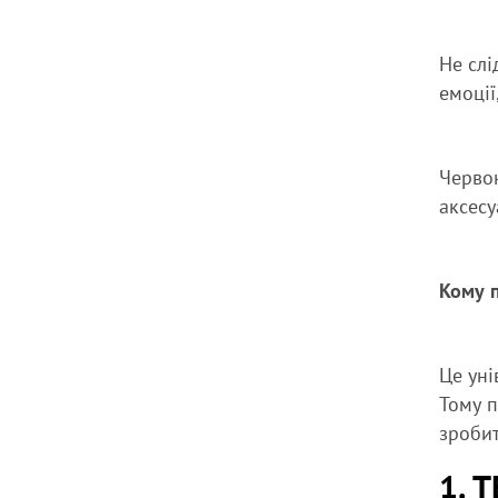
Не слі
емоції
Червон
аксесу
Кому 
Це уні
Тому п
зроби
1. 