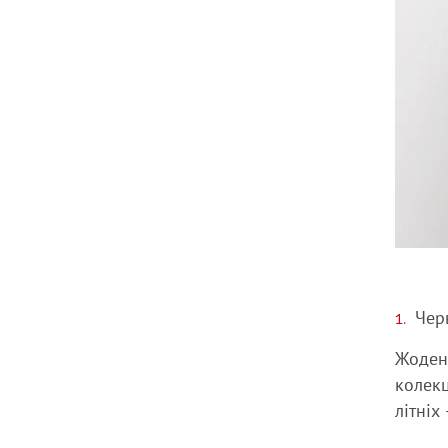
Чер
Жоден 
колекц
літніх