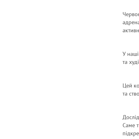
Червон
адрена
активн
У наші
та худ
Цей ко
та ств
Дослід
Саме т
підкре