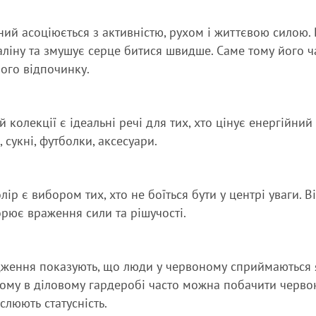
ий асоціюється з активністю, рухом і життєвою силою. 
ліну та змушує серце битися швидше. Саме тому його ча
ого відпочинку.
й колекції є ідеальні речі для тих, хто цінує енергійний
і, сукні, футболки, аксесуари.
лір є вибором тих, хто не боїться бути у центрі уваги. 
орює враження сили та рішучості.
ження показують, що люди у червоному сприймаються як
ому в діловому гардеробі часто можна побачити червоні
слюють статусність.