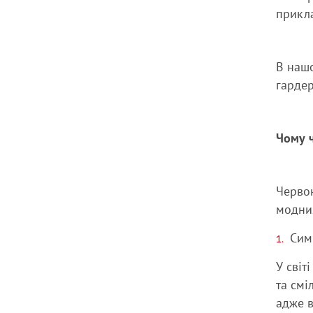
прикла
В нашо
гардер
Чому ч
Червон
модних
Сим
У світ
та смі
адже в