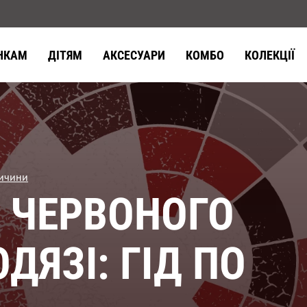
НКАМ
ДІТЯМ
АКСЕСУАРИ
КОМБО
КОЛЕКЦІЇ
личини
 ЧЕРВОНОГО
ДЯЗІ: ГІД ПО