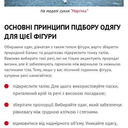
На моделі сукня “
Марічка
“
ОСНОВНІ ПРИНЦИПИ ПІДБОРУ ОДЯГУ
ДЛЯ ЦІЄЇ ФІГУРИ
Обираючи одяг, дівчатам з таким типом фігури, варто зберегти
природний баланс та додатково підкреслити тонку талію.
Важливо вибирати такі речі, які не тільки акцентують природні
вигини, але й забезпечують гармонію між верхньою та нижньою
частинами тіла. Тому, якщо у вас
пісочний годинник фігура
,
купуючи речі намагайтеся:
підкреслити талію. Для цього використовуйте паски,
приталений крій та речі з високою посадкою;
зберігати пропорції. Вибирайте одяг, який забезпечує
рівновагу між грудною кліткою і стегнами.
відмовитися від надмірного об’єму. Уникайте одягу,