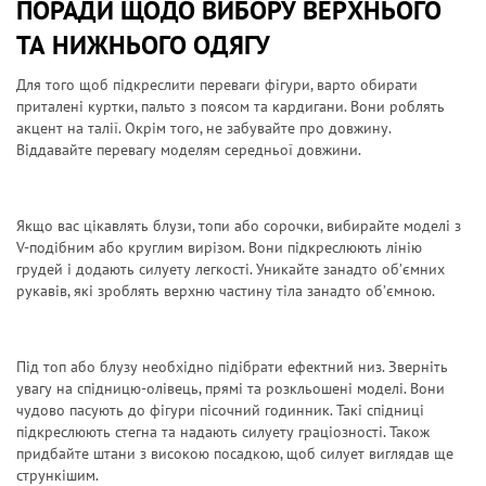
ПОРАДИ ЩОДО ВИБОРУ ВЕРХНЬОГО
ТА НИЖНЬОГО ОДЯГУ
Для того щоб підкреслити переваги фігури, варто обирати
приталені куртки, пальто з поясом та кардигани. Вони роблять
акцент на талії. Окрім того, не забувайте про довжину.
Віддавайте перевагу моделям середньої довжини.
Якщо вас цікавлять блузи, топи або сорочки, вибирайте моделі з
V-подібним або круглим вирізом. Вони підкреслюють лінію
грудей і додають силуету легкості. Уникайте занадто об’ємних
рукавів, які зроблять верхню частину тіла занадто об’ємною.
Під топ або блузу необхідно підібрати ефектний низ. Зверніть
увагу на спідницю-олівець, прямі та розкльошені моделі. Вони
чудово пасують до фігури пісочний годинник. Такі спідниці
підкреслюють стегна та надають силуету граціозності. Також
придбайте штани з високою посадкою, щоб силует виглядав ще
стрункішим.