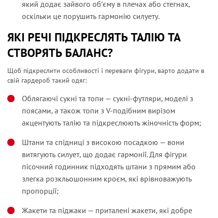
який додає зайвого об’єму в плечах або стегнах,
оскільки це порушить гармонію силуету.
ЯКІ РЕЧІ ПІДКРЕСЛЯТЬ ТАЛІЮ ТА
СТВОРЯТЬ БАЛАНС?
Щоб підкреслити особливості і переваги фігури, варто додати в
свій гардероб такий одяг:
Облягаючі сукні та топи
—
сукні-футляри, моделі з
поясами, а також топи з V-подібним вирізом
акцентують талію та підкреслюють жіночність форм;
Штани та спідниці з високою посадкою
—
вони
витягують силует, що додає гармонії. Для фігури
пісочний годинник підходять штани з прямим або
злегка розкльошонним кроєм, які врівноважують
пропорції;
Жакети та піджаки
—
приталені жакети, які добре