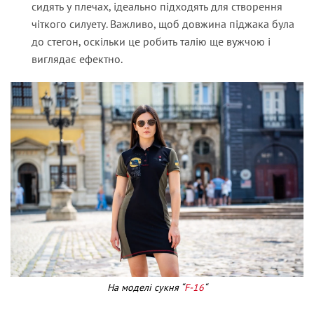
сидять у плечах, ідеально підходять для створення
чіткого силуету. Важливо, щоб довжина піджака була
до стегон, оскільки це робить талію ще вужчою і
виглядає ефектно.
На моделі сукня “
F-16
“