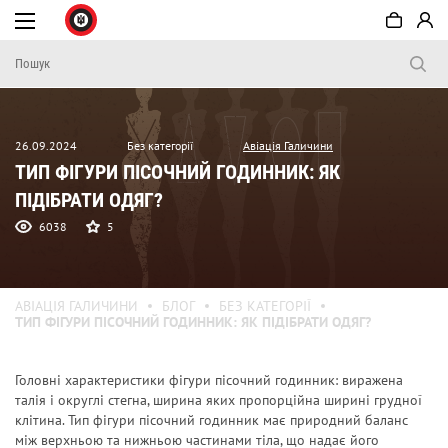
26.09.2024
Без категорії
Авіація Галичини
ТИП ФІГУРИ ПІСОЧНИЙ ГОДИННИК: ЯК
ПІДІБРАТИ ОДЯГ?
6038
5
АВІАЦІЯ ГАЛИЧИНИ
БЛОГ
БЕЗ КАТЕГОРІЇ
ТИП ФІГУРИ ПІСОЧНИЙ ГОДИННИК: ЯК ПІДІБРАТИ ОДЯГ?
Головні характеристики фігури пісочний годинник: виражена
талія і округлі стегна, ширина яких пропорційна ширині грудної
клітина.
Тип фігури пісочний годинник
має природний баланс
між верхньою та нижньою частинами тіла, що надає його