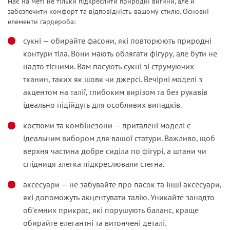
має на меті не тільки підкреслити природні вигини, але й
забезпечити комфорт та відповідність вашому стилю. Основні
елементи гардероба:
сукні
—
обирайте фасони, які повторюють природні
контури тіла. Вони мають облягати фігуру, але бути не
надто тісними. Вам пасують сукні зі струмуючих
тканин, таких як шовк чи джерсі. Вечірні моделі з
акцентом на талії, глибоким вирізом та без рукавів
ідеально підійдуть для особливих випадків.
костюми та комбінезони
—
приталені моделі є
ідеальним вибором для вашої статури. Важливо, щоб
верхня частина добре сиділа по фігурі, а штани чи
спідниця злегка підкреслювали стегна.
аксесуари
—
не забувайте про пасок та інші аксесуари,
які допоможуть акцентувати талію. Уникайте занадто
об’ємних прикрас, які порушують баланс, краще
обирайте елегантні та витончені деталі.