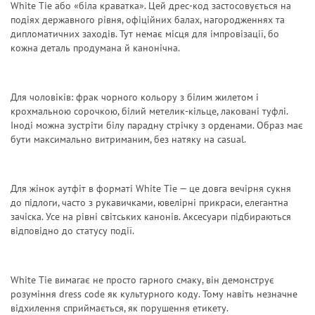
White Tie або «біла краватка». Цей дрес-код застосовується на
подіях державного рівня, офіційних балах, нагородженнях та
дипломатичних заходів. Тут немає місця для імпровізації, бо
кожна деталь продумана й канонічна.
Для чоловіків: фрак чорного кольору з білим жилетом і
крохмальною сорочкою, білий метелик-кільце, лаковані туфлі.
Іноді можна зустріти білу парадну стрічку з орденами. Образ має
бути максимально витриманим, без натяку на casual.
Для жінок аутфіт в форматі White Tie — це довга вечірня сукня
до підлоги, часто з рукавичками, ювелірні прикраси, елегантна
зачіска. Усе на рівні світських канонів. Аксесуари підбираються
відповідно до статусу події.
White Tie вимагає не просто гарного смаку, він демонструє
розуміння
dress code
як культурного коду. Тому навіть незначне
відхилення сприймається, як порушення етикету.