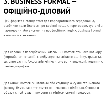
3. BUSINESS FORMAL —
ОФІЦІЙНО-ДІЛОВИЙ
Цей формат є стандартом для корпоративного середовища,
особливо коли йдеться про керівні посади, переговори, зустрічі з
партнерами або виступи на професійних подіях. Business Formal
є чітким й впевненим.
Для чоловіків передбачений класичний костюм темного кольору
(чорний, темно-синій, сірий), сорочка світлого відтінку, краватка,
шкіряне взуття. Аксесуарів мінімум, але вони вишукані: годинник,
ремінь, портфель.
Для жінок: костюм зі штанами або спідницею, сукня стриманого
фасону, блуза, закрите взуття на невисоких підборах. Основою
образу є нейтральні кольори та мінімалістичні прикраси.