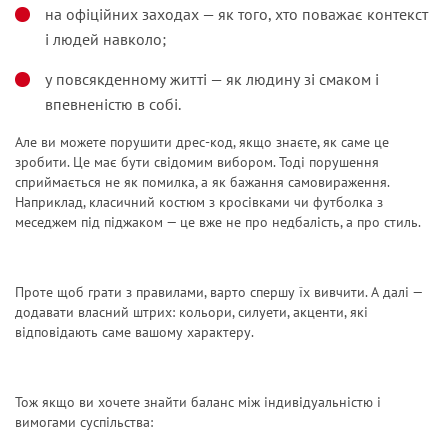
на офіційних заходах — як того, хто поважає контекст
і людей навколо;
у повсякденному житті — як людину зі смаком і
впевненістю в собі.
Але ви можете порушити дрес-код, якщо знаєте, як саме це
зробити. Це має бути свідомим вибором. Тоді порушення
сприймається не як помилка, а як бажання самовираження.
Наприклад, класичний костюм з кросівками чи футболка з
меседжем під піджаком — це вже не про недбалість, а про стиль.
Проте щоб грати з правилами, варто спершу їх вивчити. А далі —
додавати власний штрих: кольори, силуети, акценти, які
відповідають саме вашому характеру.
Тож якщо ви хочете знайти баланс між індивідуальністю і
вимогами суспільства: