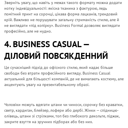
Зверніть увагу, що навіть у межах такого формату можна додати
нотку індивідуальності: якісна тканина з фактурою, ледь
помітний принт на сорочці, цікава форма лацканів, трендовий
крій. Важливо не порушувати загальну стриманість стилю, але й
не виглядати «під копірку». Business Formal дозволяє виглядати
професійно, але не нудно.
4. BUSINESS CASUAL —
ДІЛОВИЙ ПОВСЯКДЕННИЙ
Це сучасніший підхід до офісного стилю, який надає більше
свободи без втрати професійного вигляду. Business Casual
актуальний для більшості компаній, де не вимагають костюму, але
акцентують увагу на презентабельному образі.
Чоловіки можуть вдягати штани чи чиноси, сорочку без краватки,
светр, кардиган, блейзер, лофери або дербі. Жінки — спідницю-
олівець, штани зі стрілками, топ без глибокого декольте, піджак,
закрите взуття на зручних підборах або без них.