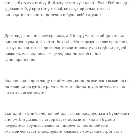
стиль, міксуючи етніку й міську естетику. І навіть Раян Рейнольдс,
здавалося б, у простому casual, показує приклад того, як
виглядати стильно та доречно в будь-якій ситуації.
Дрес-код — це не лише правила, а й інструмент, який допомагає
нам комунікувати зі світом без слів. Він формує перше враження,
вказує на контекст і дозволяє виявити повагу до події чи людей
навколо. Але водночас — це чудова можливість для
самовираження.
Знання видів дрес-коду не обмежує, воно розширює можливості.
Бо коли ви розумієте рамки, можете обирати, дотримуватися їх
чи експериментувати.
Сьогодні якісний, змістовний одяг легко поєднується з будь-яким
стилем. Він дозволяє створювати образи, в яких ви будете
почуватися зручно, впевнено і доречно. Тож не бійтеся
експериментувати, поєднувати класику з кежуалом, строгість з