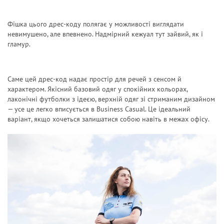
Фішка цього дрес-коду полягає у можливості виглядати
невимушено, але впевнено. Надмірний кежуал тут зайвий, як і
гламур.
Саме цей дрес-код надає простір для речей з сенсом й
характером. Якісний базовий одяг у спокійних кольорах,
лаконічні футболки з ідеєю, верхній одяг зі стриманим дизайном
— усе це легко вписується в Business Casual. Це ідеальний
варіант, якщо хочеться залишатися собою навіть в межах офісу.