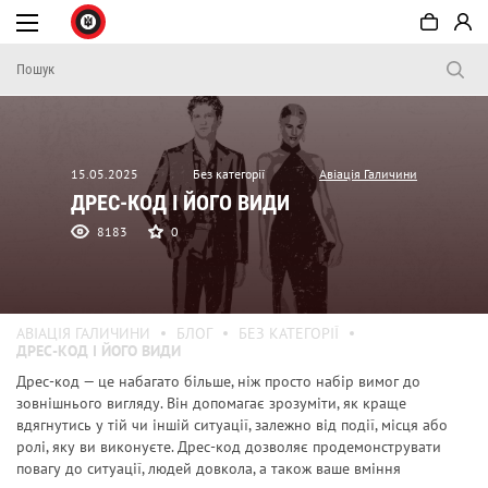
15.05.2025
Без категорії
Авіація Галичини
ДРЕС-КОД І ЙОГО ВИДИ
8183
0
АВІАЦІЯ ГАЛИЧИНИ
БЛОГ
БЕЗ КАТЕГОРІЇ
ДРЕС-КОД І ЙОГО ВИДИ
Дрес-код
— це набагато більше, ніж просто набір вимог до
зовнішнього вигляду. Він допомагає зрозуміти, як краще
вдягнутись у тій чи іншій ситуації, залежно від події, місця або
ролі, яку ви виконуєте. Дрес-код дозволяє продемонструвати
повагу до ситуації, людей довкола, а також ваше вміння