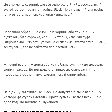
Це вже менш суворий, але все одно офіційний дрес-код, який
зустрічається набагато частіше. Black Tie актуальний для весіль,
гала-вечорів, прем’єр, корпоративних подій.
Чоловічий образ — це смокінг із чорним або темно-синім
піджаком, біла сорочка, чорний метелик, класичні туфлі.
Опціонально — жилет. Тут можна експериментувати з тканинами,
текстурами, але не забувати про елегантність.
Жіночий варіант — довга або коктейльна сукня, якщо дозволяє
формат заходу. До неї додають прикраси, клатч, взуття на
підборах. В образі панує елегантність й стриманість.
На відміну від White Tie, Black Tie допускає більше варіацій у
кольорі, фактурах і деталях. Проте суть лишається незмінною —
дрес-код, що вимагає вишуканості.