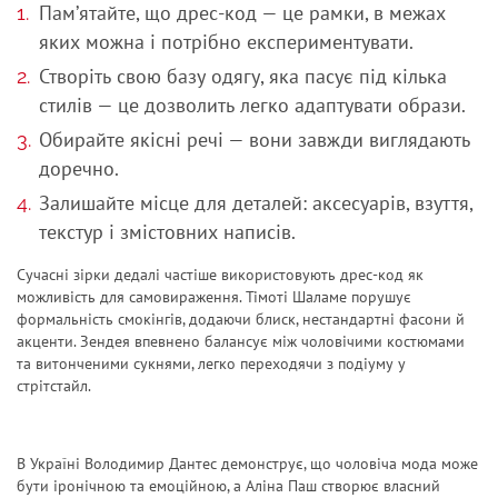
Пам’ятайте, що дрес-код — це рамки, в межах
яких можна і потрібно експериментувати.
Створіть свою базу одягу, яка пасує під кілька
стилів — це дозволить легко адаптувати образи.
Обирайте якісні речі — вони завжди виглядають
доречно.
Залишайте місце для деталей: аксесуарів, взуття,
текстур і змістовних написів.
Сучасні зірки дедалі частіше використовують дрес-код як
можливість для самовираження. Тімоті Шаламе порушує
формальність смокінгів, додаючи блиск, нестандартні фасони й
акценти. Зендея впевнено балансує між чоловічими костюмами
та витонченими сукнями, легко переходячи з подіуму у
стрітстайл.
В Україні Володимир Дантес демонструє, що чоловіча мода може
бути іронічною та емоційною, а Аліна Паш створює власний