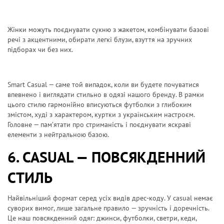
Жінки можуть поєднувати сукню з жакетом, комбінувати базові
речі з акцентними, обирати легкі блузи, взуття на зручних
підборах чи без них.
Smart Casual — саме той випадок, коли ви будете почуватися
впевнено і виглядати стильно в одязі нашого бренду. В рамки
цього стилю гармонійно вписуються футболки з глибоким
змістом, худі з характером, куртки з українським настроєм.
Головне — пам’ятати про стриманість і поєднувати яскраві
елементи з нейтральною базою.
6. CASUAL — ПОВСЯКДЕННИЙ
СТИЛЬ
Найвільніший формат серед усіх видів дрес-коду. У casual немає
суворих вимог, лише загальне правило — зручність і доречність.
Це наш повсякденний одяг: джинси, футболки, светри, кеди,