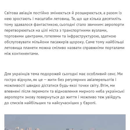
Світова авіація постійно змінюється й розширюється, а разом із
нею зростають і масштаби летовищ. Те, що ще кілька десятиліть
тому здавалося фантастикою, сьогодні стало звичним: аеропорти
перетворюються на цілі міста з транспортними вузлами,
торговими центрами, готелями та інфраструктурою, здатною
обслуговувати мільйони пасажирів щороку. Саме тому найбільші
летовища планети можна сміливо назвати справжніми порталами
між континентами.
Для українців тема подорожей сьогодні має особливий сенс. Ми
гостро відчули, як це — жити без регулярних авіаперельотів і
можливості швидко дістатися будь-якої точки світу. Втім, ми
впевнені після перемоги та відновлення мирного неба українські
аеропорти знову повернуться до життя і можливо теж увійдуть
до списків найбільших та найсучасніших у Європі.