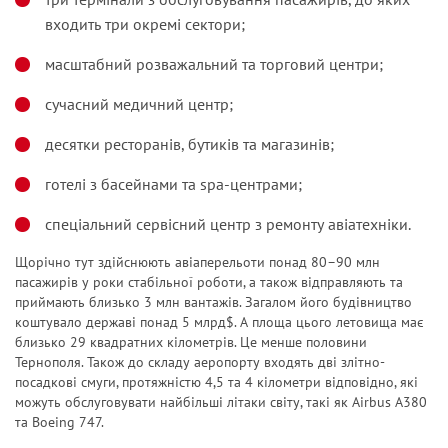
входить три окремі сектори;
масштабний розважальний та торговий центри;
сучасний медичний центр;
десятки ресторанів, бутиків та магазинів;
готелі з басейнами та spa-центрами;
спеціальний сервісний центр з ремонту авіатехніки.
Щорічно тут здійснюють авіаперельоти понад 80–90 млн
пасажирів у роки стабільної роботи, а також відправляють та
приймають близько 3 млн вантажів. Загалом його будівництво
коштувало державі понад 5 млрд$. А площа цього летовища має
близько 29 квадратних кілометрів. Це менше половини
Тернополя. Також до складу аеропорту входять дві злітно-
посадкові смуги, протяжністю 4,5 та 4 кілометри відповідно, які
можуть обслуговувати найбільші літаки світу, такі як Airbus A380
та Boeing 747.