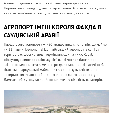
А тепер — детальніше про найбільші аеропорти світу.
Порівнювати площу будемо з Тернополем. Аби ви могли відчути,
яким масштабним може бути сучасний авіаційний світ.
АЕРОПОРТ ІМЕНІ КОРОЛЯ ФАХДА В
САУДІВСЬКІЙ АРАВІЇ
Площа цього аеропорту — 780 квадратних кілометрів. Це майже
як 11 наших Тернополів! Це найбільший аеропорт в світі за
територією. Шестирівневі термінали, один з яких, Royal,
обслуговує лише королівську сім’ю, дві чотирикілометрові
злітно-посадкові смуги, мечеть, розрахована на дві тисячі осіб,
гігантські паркувальні майданчики, які можуть вмістити до
чотирьох тисяч автомобілів — все це дозволяє аеропорту в
Даммамі обслуговувати дійсно величезну кількість пасажирів.