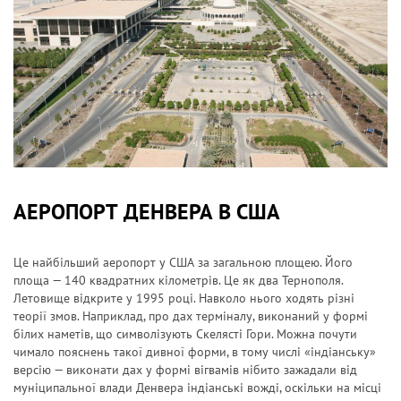
АЕРОПОРТ ДЕНВЕРА В США
Це найбільший аеропорт у США за загальною площею. Його
площа — 140 квадратних кілометрів. Це як два Тернополя.
Летовище відкрите у 1995 році. Навколо нього ходять різні
теорії змов. Наприклад, про дах терміналу, виконаний у формі
білих наметів, що символізують Скелясті Гори. Можна почути
чимало пояснень такої дивної форми, в тому числі «індіанську»
версію — виконати дах у формі вігвамів нібито зажадали від
муніципальної влади Денвера індіанські вожді, оскільки на місці