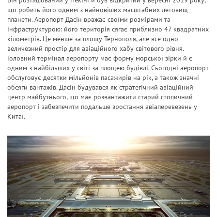
Він розташований у Пекіні й був відкритий у вересні 2019 року,
що робить його одним з найновіших масштабних летовищ
планети. Аеропорт Дасін вражає своїми розмірами та
інфраструктурою: його територія сягає приблизно 47 квадратних
кілометрів. Це менше за площу Тернополя, але все одно
величезний простір для авіаційного хабу світового рівня.
Головний термінал аеропорту має форму морської зірки й є
одним з найбільших у світі за площею будівлі. Сьогодні аеропорт
обслуговує десятки мільйонів пасажирів на рік, а також значні
обсяги вантажів. Дасін будувався як стратегічний авіаційний
центр майбутнього, що має розвантажити старий столичний
аеропорт і забезпечити подальше зростання авіаперевезень у
Китаї.