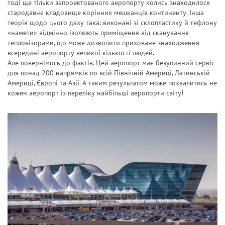
тоді ще тільки запроектованого аеропорту колись знаходилося
стародавнє кладовище корінних мешканців континенту. Інша
теорія щодо цього даху така: виконані зі склопластику й тефлону
«намети» відмінно ізолюють приміщення від сканування
тепловізорами, що може дозволити приховане знаходження
всередині аеропорту великої кількості людей.
Але повернімось до фактів. Цей аеропорт має безупинний сервіс
для понад 200 напрямків по всій Північній Америці, Латинській
Америці, Європі та Азії. А таким результатом може похвалитись не
кожен аеропорт із переліку найбільші аеропорти світу!