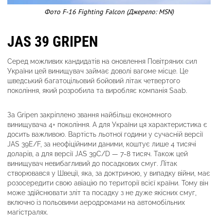
Фото F-16 Fighting Falcon (Джерело: MSN)
JAS 39 GRIPEN
Серед можливих кандидатів на оновлення Повітряних сил
України цей винищувач займає доволі вагоме місце. Це
шведський багатоцільовий бойовий літак четвертого
покоління, який розробила та виробляє компанія Saab.
За Gripen закріплено звання найбільш економного
винищувача 4+ покоління. А для України ця характеристика є
досить важливою. Вартість льотної години у сучасній версії
JAS 39E/F, за неофіційними даними, коштує лише 4 тисячі
доларів, а для версії JAS 39C/D — 7-8 тисяч. Також цей
винищувач невибагливий до посадкових смуг. Літак
створювався у Швеції, яка, за доктриною, у випадку війни, має
розосередити свою авіацію по території всієї країни. Тому він
може здійснювати зліт та посадку з не дуже якісних смуг,
включно із польовими аеродромами на автомобільних
магістралях.