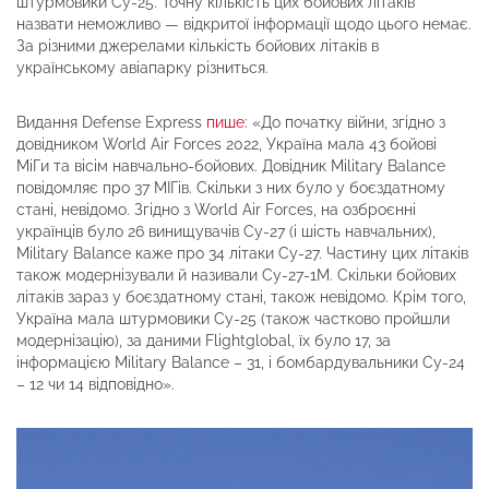
штурмовики Су-25. Точну кількість цих бойових літаків
назвати неможливо — відкритої інформації щодо цього немає.
За різними джерелами кількість бойових літаків в
українському авіапарку різниться.
Видання Defense Express
пише
: «До початку війни, згідно з
довідником World Air Forces 2022, Україна мала 43 бойові
МіГи та вісім навчально-бойових. Довідник Military Balance
повідомляє про 37 МІГів. Скільки з них було у боєздатному
стані, невідомо. Згідно з World Air Forces, на озброєнні
українців було 26 винищувачів Су-27 (і шість навчальних),
Military Balance каже про 34 літаки Су-27. Частину цих літаків
також модернізували й називали Су-27-1М. Скільки бойових
літаків зараз у боєздатному стані, також невідомо. Крім того,
Україна мала штурмовики Су-25 (також частково пройшли
модернізацію), за даними Flightglobal, їх було 17, за
інформацією Military Balance – 31, і бомбардувальники Су-24
– 12 чи 14 відповідно».