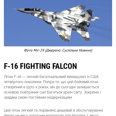
Фото Міг-29 (Джерело: Суспільне Новини)
F-16 FIGHTING FALCON
Літак F-16 — легкий багатоцільовий винищувач із США
четвертого покоління. Попри те, що цей бойовий літак
створений в 1970-х роках, він до сьогодні залишається
основою повітряних сил багатьох країн світу. Зокрема і
завдяки своїм постійним модернізаціям.
Цей літак легкий та порівняно дешевий в обслуговуванні.
Через це він є хорошим варіантом для України. І, якщо,