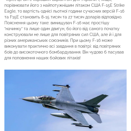
порівнювати його з найпотужнішим літаком США F-15E Strike
Eagle, то вартість однієї льотної години сучасних версій F-16
та F15E становить 8-15 тисяч та 27 тисяч доларів відповідно.
Пояснення цьому таке: винищувач F-16 має простішу
“начинку” та лише один двигун, бо його від самого початку
конструювали не лише для повітряних сил США, але й і для
різних американських союзників. При цьому F-16 може
виконувати практично всі завдання в повітрі: від повітряних
боїв до високоточного бомбардування. Він чудово б пасував
для поповнення наших бойових літаків!