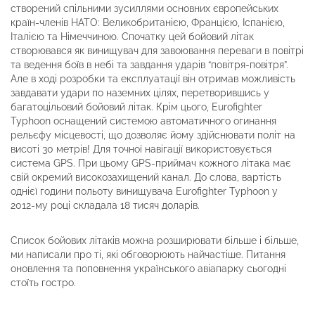
створений спільними зусиллями основних європейських
країн-членів НАТО: Великобританією, Францією, Іспанією,
Італією та Німеччиною. Спочатку цей бойовий літак
створювався як винищувач для завоювання переваги в повітрі
та ведення боїв в небі та завдання ударів “повітря-повітря”.
Але в ході розробки та експлуатації він отримав можливість
завдавати удари по наземних цілях, перетворившись у
багатоцільовий бойовий літак. Крім цього, Eurofighter
Typhoon оснащений системою автоматичного огинання
рельєфу місцевості, що дозволяє йому здійснювати політ на
висоті 30 метрів! Для точної навігації використовується
система GPS. При цьому GPS-приймач кожного літака має
свій окремий високозахищений канал. До слова, вартість
однієї години польоту винищувача Eurofighter Typhoon у
2012-му році складала 18 тисяч доларів.
Список бойових літаків можна розширювати більше і більше,
ми написали про ті, які обговорюють найчастіше. Питання
оновлення та поповнення українського авіапарку сьогодні
стоїть гостро.