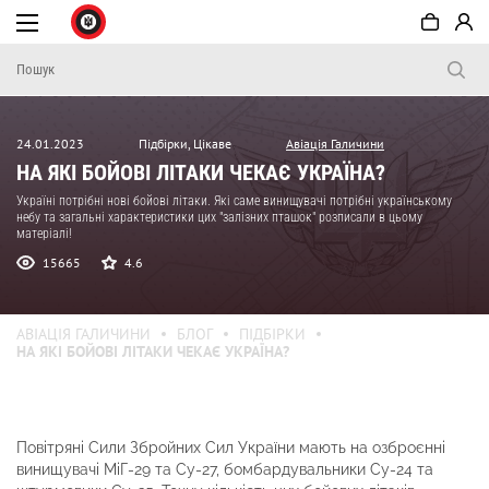
24.01.2023
Підбірки, Цікаве
Авіація Галичини
НА ЯКІ БОЙОВІ ЛІТАКИ ЧЕКАЄ УКРАЇНА?
Україні потрібні нові бойові літаки. Які саме винищувачі потрібні українському
небу та загальні характеристики цих "залізних пташок" розписали в цьому
матеріалі!
15665
4.6
АВІАЦІЯ ГАЛИЧИНИ
БЛОГ
ПІДБІРКИ
НА ЯКІ БОЙОВІ ЛІТАКИ ЧЕКАЄ УКРАЇНА?
Повітряні Сили Збройних Сил України мають на озброєнні
винищувачі МіГ-29 та Су-27, бомбардувальники Су-24 та