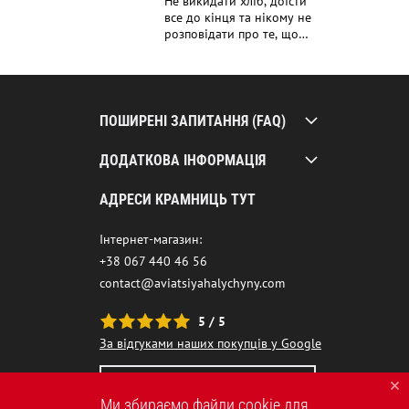
Не викидати хліб, доїсти
все до кінця та нікому не
розповідати про те, що
маєш. Все це відголоски
Голодомору?
ПОШИРЕНІ ЗАПИТАННЯ (FAQ)
ДОДАТКОВА ІНФОРМАЦІЯ
АДРЕСИ КРАМНИЦЬ ТУТ
Інтернет-магазин:
+38 067 440 46 56
contact@aviatsiyahalychyny.com
5 / 5
За відгуками наших покупців у Google
НАШ ЧАТ-БОТ ПОМІЧНИК
Ми збираємо файли cookie для