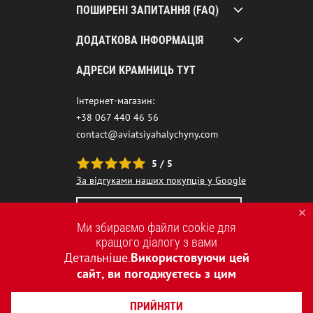
ПОШИРЕНІ ЗАПИТАННЯ (FAQ)
ДОДАТКОВА ІНФОРМАЦІЯ
АДРЕСИ КРАМНИЦЬ ТУТ
Інтернет-магазин:
+38 067 440 46 56
contact@aviatsiyahalychyny.com
5 / 5
За відгуками наших покупців у Google
НАШ ЧАТ-БОТ ПОМІЧНИК
Ми збираємо файли cookie для
кращого діалогу з вами
Детальніше
Використовуючи цей
.
сайт, ви погоджуєтесь з цим
ПРИЙНЯТИ
2015-2026 © AVIATSIYA HALYCHYNY – УКРАЇНСЬКИЙ БРЕНД ОДЯГУ