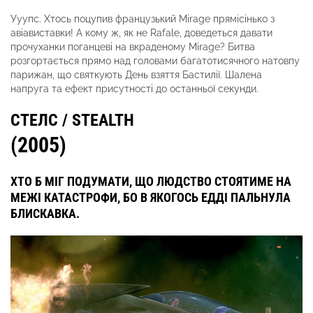
Ууупс. Хтось поцупив французький Mirage прямісінько з
авіавиставки! А кому ж, як не Rafale, доведеться давати
прочуханки поганцеві на вкраденому Mirage? Битва
розгортається прямо над головами багатотисячного натовпу
парижан, що святкують День взяття Бастилії. Шалена
напруга та ефект присутності до останньої секунди.
СТЕЛС / STEALTH
(2005)
ХТО Б МІГ ПОДУМАТИ, ЩО ЛЮДСТВО СТОЯТИМЕ НА
МЕЖІ КАТАСТРОФИ, БО В ЯКОГОСЬ ЕДДІ ПАЛЬНУЛА
БЛИСКАВКА.