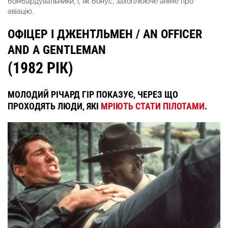
бомбардувальники, і, як бонус, захоплююче аніме про
авіацію.
ОФІЦЕР І ДЖЕНТЛЬМЕН / AN OFFICER
AND A GENTLEMAN
(1982 РІК)
МОЛОДИЙ РІЧАРД ГІР ПОКАЗУЄ, ЧЕРЕЗ ЩО
ПРОХОДЯТЬ ЛЮДИ, ЯКІ
МРІЮТЬ СТАТИ ПІЛОТАМИ
.