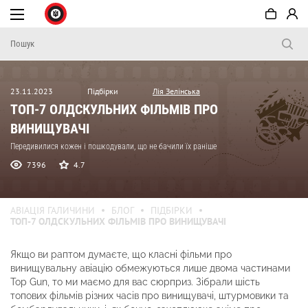
23.11.2023
Підбірки
Лія Зелінська
ТОП-7 ОЛДСКУЛЬНИХ ФІЛЬМІВ ПРО
ВИНИЩУВАЧІ
Передивилися кожен і пошкодували, що не бачили їх раніше
7396
4.7
АВІАЦІЯ ГАЛИЧИНИ
БЛОГ
ПІДБІРКИ
ТОП-7 ОЛДСКУЛЬНИХ ФІЛЬМІВ ПРО ВИНИЩУВАЧІ
Якщо ви раптом думаєте, що класні фільми про
винищувальну авіацію обмежуються лише двома частинами
Top Gun, то ми маємо для вас сюрприз. Зібрали шість
топових фільмів різних часів про винищувачі, штурмовики та