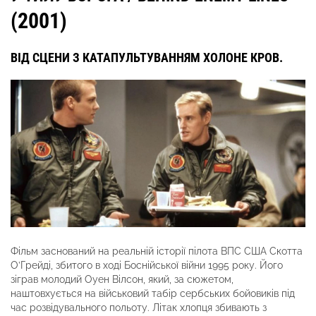
(2001)
ВІД СЦЕНИ З КАТАПУЛЬТУВАННЯМ ХОЛОНЕ КРОВ.
Фільм заснований на реальній історії пілота ВПС США Скотта
О’Грейді, збитого в ході Боснійської війни 1995 року. Його
зіграв молодий Оуен Вілсон, який, за сюжетом,
наштовхується на військовий табір сербських бойовиків під
час розвідувального польоту. Літак хлопця збивають з