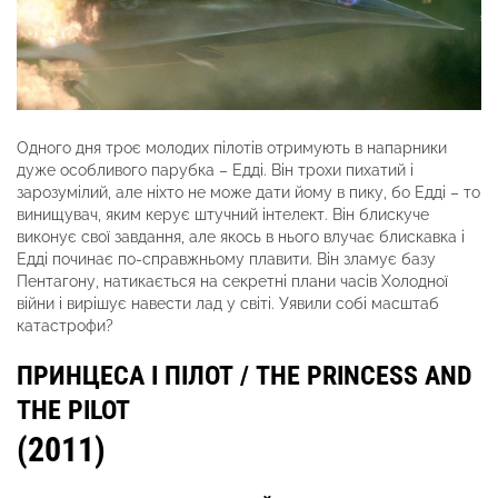
Одного дня троє молодих пілотів отримують в напарники
дуже особливого парубка – Едді. Він трохи пихатий і
зарозумілий, але ніхто не може дати йому в пику, бо Едді – то
винищувач, яким керує штучний інтелект. Він блискуче
виконує свої завдання, але якось в нього влучає блискавка і
Едді починає по-справжньому плавити. Він зламує базу
Пентагону, натикається на секретні плани часів Холодної
війни і вирішує навести лад у світі. Уявили собі масштаб
катастрофи?
ПРИНЦЕСА І ПІЛОТ / THE PRINCESS AND
THE PILOT
(2011)