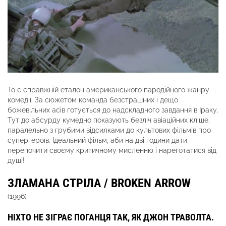
То є справжній еталон американського пародійного жанру
комедії. За сюжетом команда безстрашних і дещо
божевільних асів готується до надскладного завдання в Іраку.
Тут до абсурду кумедно показують безліч авіаційних кліше,
паралельно з грубими відсилками до культових фільмів про
супергероїв. Ідеальний фільм, аби на дві години дати
перепочити своєму критичному мисленню і нареготатися від
душі!
ЗЛАМАНА СТРІЛА / BROKEN ARROW
(1996)
НІХТО НЕ ЗІГРАЄ ПОГАНЦЯ ТАК, ЯК ДЖОН ТРАВОЛТА.