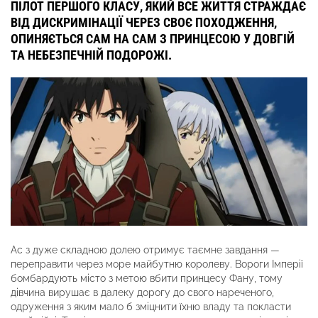
ПІЛОТ ПЕРШОГО КЛАСУ, ЯКИЙ ВСЕ ЖИТТЯ СТРАЖДАЄ
ВІД ДИСКРИМІНАЦІЇ ЧЕРЕЗ СВОЄ ПОХОДЖЕННЯ,
ОПИНЯЄТЬСЯ САМ НА САМ З ПРИНЦЕСОЮ У ДОВГІЙ
ТА НЕБЕЗПЕЧНІЙ ПОДОРОЖІ.
Ас з дуже складною долею отримує таємне завдання —
переправити через море майбутню королеву. Вороги Імперії
бомбардують місто з метою вбити принцесу Фану, тому
дівчина вирушає в далеку дорогу до свого нареченого,
одруження з яким мало б зміцнити їхню владу та покласти