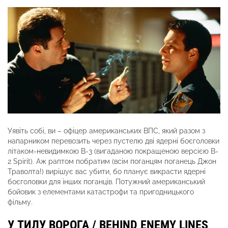
Уявіть собі, ви – офіцер американських ВПС, який разом з
напарником перевозить через пустелю дві ядерні боєголовки
літаком-невидимкою B-3 (вигаданою покращеною версією B-
2 Spirit). Аж раптом побратим (всім поганцям поганець Джон
Траволта!) вирішує вас убити, бо планує викрасти ядерні
боєголовки для інших поганців. Потужний американський
бойовик з елементами катастрофи та пригодницького
фільму.
У ТИЛУ ВОРОГА / BEHIND ENEMY LINES