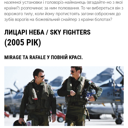
наземної установки і головоріз-найманець (вгадайте-но з якої
країни?) розпочинає за ним полювання. То чи вибереться він з
ворожого тилу, коли йому протистоять загони озброєних до
зубів ворогів на божевільний снайпер з країни болотах?
ЛИЦАРІ НЕБА / SKY FIGHTERS
(2005 РІК)
MIRAGE ТА RAFALE У ПОВНІЙ КРАСІ.