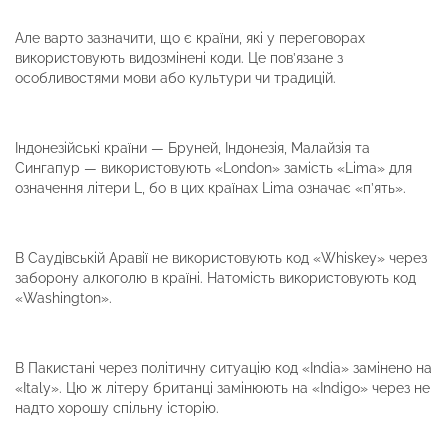
Але варто зазначити, що є країни, які у переговорах
використовують видозмінені коди. Це пов’язане з
особливостями мови або культури чи традицій.
Індонезійські країни — Бруней, Індонезія, Малайзія та
Сингапур — використовують «London» замість «Lima» для
означення літери L, бо в цих країнах Lima означає «п’ять».
В Саудівській Аравії не використовують код «Whiskey» через
заборону алкоголю в країні. Натомість використовують код
«Washington».
В Пакистані через політичну ситуацію код «India» замінено на
«Italy». Цю ж літеру британці замінюють на «Indigo» через не
надто хорошу спільну історію.