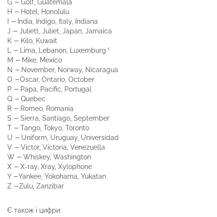
—
G
Golf, Guatemala
—
H
Hotel, Honolulu
—
I
India, Indigo, Italy, Indiana
—
J
Juliett, Juliet, Japan, Jamaica
—
K
Kilo, Kuwait
—
L
Lima, Lebanon, Luxemburg ˈ
—
M
Mike, Mexico
—
N
November, Norway, Nicaragua
—
O
Oscar, Ontario, October
—
P
Papa, Pacific, Portugal
—
Q
Quebec
—
R
Romeo, Romania
—
S
Sierra, Santiago, September
—
T
Tango, Tokyo, Toronto
—
U
Uniform, Uruguay, Universidad
—
V
Victor, Victoria, Venezuella
—
W
Whiskey, Washington
—
X
X-ray, Xray, Xylophone
—
Y
Yankee, Yokohama, Yukatan
—
Z
Zulu, Zanzibar
Є також і цифри: