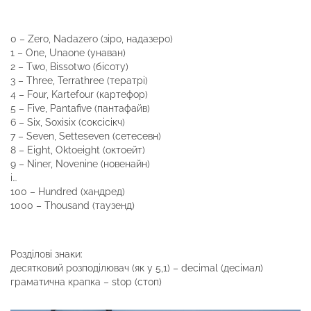
0 – Zero, Nadazero (зіро, надазеро)
1 – One, Unaone (унаван)
2 – Two, Bissotwo (бісоту)
3 – Three, Terrathree (тератрі)
4 – Four, Kartefour (картефор)
5 – Five, Pantafive (пантафайв)
6 – Six, Soxisix (соксісікч)
7 – Seven, Setteseven (сетесевн)
8 – Eight, Oktoeight (октоейт)
9 – Niner, Novenine (новенайн)
і…
100 – Hundred (хандред)
1000 – Thousand (таузенд)
Розділові знаки:
десятковий розподілювач (як у 5,1) – decimal (десімал)
граматична крапка – stop (стоп)