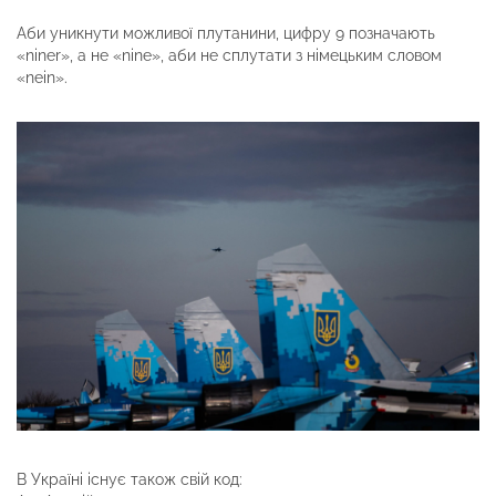
Аби уникнути можливої плутанини, цифру 9 позначають
«niner», а не «nine», аби не сплутати з німецьким словом
«nein».
В Україні існує також свій код: