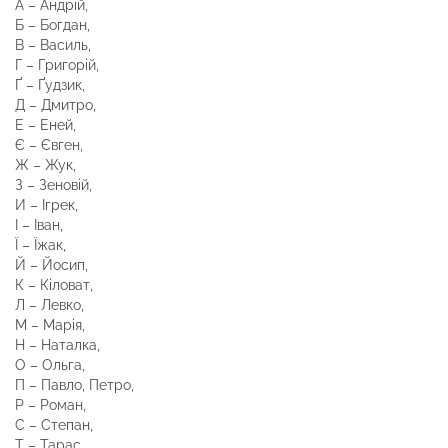
А – Андрій,
Б – Богдан,
В – Василь,
Г – Григорій,
Ґ – Ґудзик,
Д – Дмитро,
Е – Еней,
Є – Євген,
Ж – Жук,
З – Зеновій,
И – Ігрек,
І – Іван,
Ї – Їжак,
Й – Йосип,
К – Кіловат,
Л – Левко,
М – Марія,
Н – Наталка,
О – Ольга,
П – Павло, Петро,
Р – Роман,
С – Степан,
Т – Тарас,