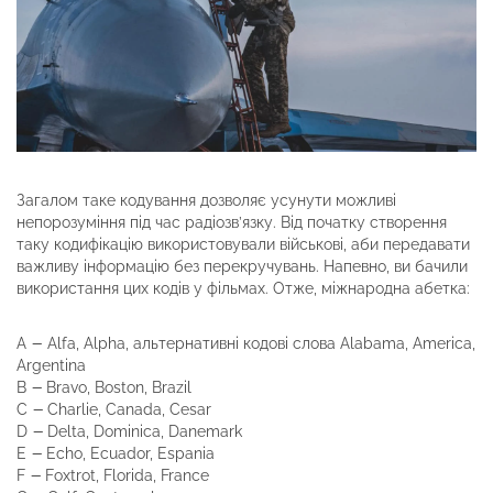
Загалом таке кодування дозволяє усунути можливі
непорозуміння під час радіозв’язку. Від початку створення
таку кодифікацію використовували військові, аби передавати
важливу інформацію без перекручувань. Напевно, ви бачили
використання цих кодів у фільмах. Отже, міжнародна абетка:
—
A
Alfa, Alpha, альтернативні кодові слова Alabama, America,
Argentina
—
B
Bravo, Boston, Brazil
—
C
Charlie, Canada, Cesar
—
D
Delta, Dominica, Danemark
—
E
Echo, Ecuador, Espania
—
F
Foxtrot, Florida, France