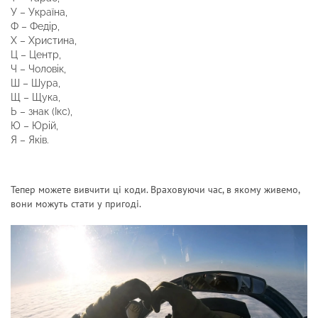
У – Україна,
Ф – Федір,
Х – Христина,
Ц – Центр,
Ч – Чоловік,
Ш – Шура,
Щ – Щука,
Ь – знак (Ікс),
Ю – Юрій,
Я – Яків.
Тепер можете вивчити ці коди. Враховуючи час, в якому живемо,
вони можуть стати у пригоді.