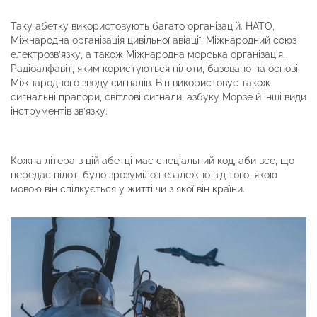
Таку абетку використовують багато організацій. НАТО,
Міжнародна організація цивільної авіації, Міжнародний союз
електрозв’язку, а також Міжнародна морська організація.
Радіоалфавіт, яким користуються пілоти, базовано на основі
Міжнародного зводу сигналів. Він використовує також
сигнальні прапори, світлові сигнали, азбуку Морзе й інші види
інструментів зв’язку.
Кожна літера в цій абетці має спеціальний код, аби все, що
передає пілот, було зрозуміло незалежно від того, якою
мовою він спілкується у житті чи з якої він країни.