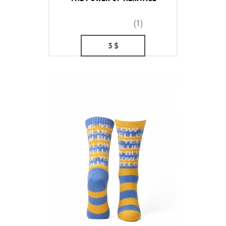
(1)
3
$