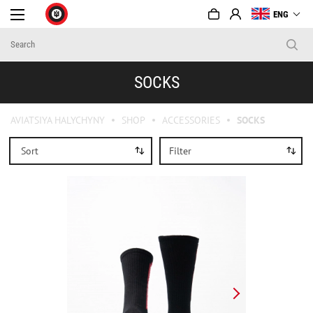
ENG
SOCKS
AVIATSIYA HALYCHYNY
SHOP
ACCESSORIES
SOCKS
Sort
Filter