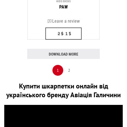
KIDS SOCKS
PAW
Leave a review
2
$
1
$
DOWNLOAD MORE
1
2
Купити шкарпетки онлайн від
українського бренду Авіація Галичини