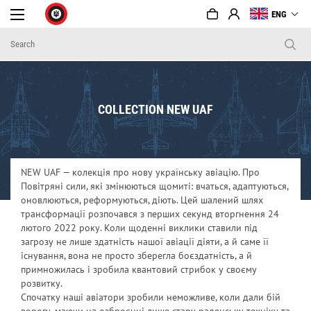
ENG
COLLECTION NEW UAF
NEW UAF — колекція про нову українську авіацію. Про
Повітряні сили, які змінюються щомиті: вчаться, адаптуються,
оновлюються, реформуються, діють. Цей шалений шлях
трансформації розпочався з перших секунд вторгнення 24
лютого 2022 року. Коли щоденні виклики ставили під
загрозу не лише здатність нашої авіації діяти, а й саме її
існування, вона не просто зберегла боєздатність, а й
примножилась і зробила квантовий стрибок у своєму
розвитку.
Спочатку наші авіатори зробили неможливе, коли дали бій