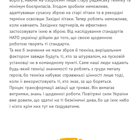
ворогу, маючи на озброєнні лише стару радянську техніку та
мінімум боєприпасів. Згодом зробили неможливе,
адаптувавши сучасну зброю на старі літаки та в рекордні
терміни освоївши Західні літаки. Тепер роблять неможливе,
коли навчають Західних партнерів, як ефективно
застосовувати їхню ж зброю. Від наслідування стандартів
НАТО українці дійшли до того, що своєю щоденною
роботою творять ті стандарти.
Та яке б значення не мали зброя й техніка, вирішальним
фактором завжди будуть ті, хто за штурвалом, на пусковій
установці чи в командному пункті. Саме наші люди надають
будь-який техніці значимості та роблять з груди металу
героїв, бо техніка набуває справжньої цінності лише тоді,
коли її використовують ті, хто знає, за що бореться.
Процес трансформації авіації ще триває. Він вимагає
витримки, знань і щоденної роботи. Повітряні сили України
вже довели, що здатні на ті безкінечні дива, бо це їхнє небо
і ніхто крім них тут не ґаздуватиме.