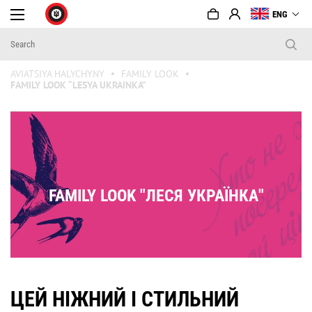
ENG
AVIATSIYA HALYCHYNY
FAMILY LOOK
FAMILY LOOK “LESYA UKRAINKA”
FAMILY LOOK "ЛЕСЯ УКРАЇНКА"
ЦЕЙ НІЖНИЙ І СТИЛЬНИЙ