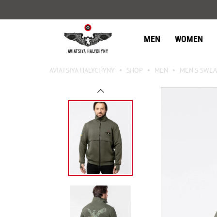
MEN
WOMEN
AVIATSIYA HALYCHYNY
SHOP
MEN
MEN'S SWEA