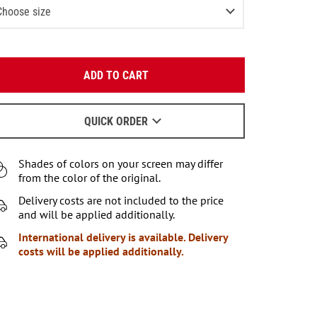
Choose size
XS
3
items left
Enter your email:
S
ADD TO CART
OK
M
We will send a letter to find out the details.
L
QUICK ORDER
When to wait for an email - read
here
.
XL
Shades of colors on your screen may differ
XXL
Notify me
from the color of the original.
XXXL
Delivery costs are not included to the price
Notify me
and will be applied additionally.
International delivery is available. Delivery
costs will be applied additionally.