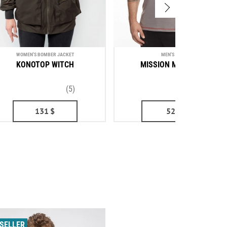
WOMEN'S BOMBER JACKET
MEN'S POLO
KONOTOP WITCH
MISSION MARIUPOL
(5)
(3)
131
$
52
$
SELLER