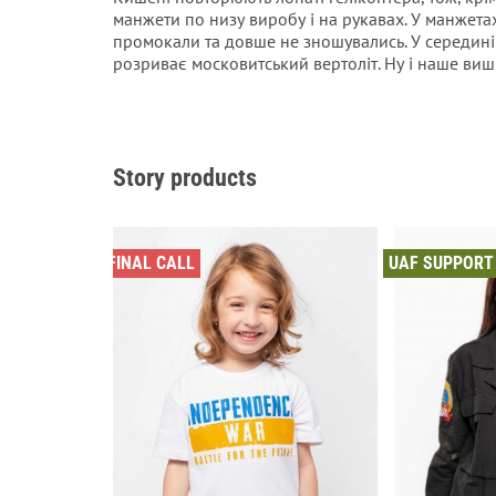
манжети по низу виробу і на рукавах. У манжетах
промокали та довше не зношувались. У середині 
розриває московитський вертоліт. Ну і наше виш
Story products
FINAL CALL
UAF SUPPORT