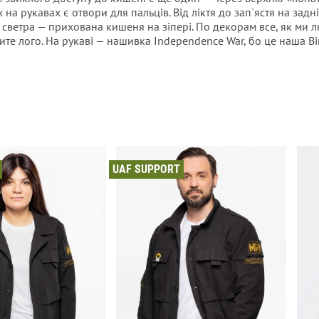
 на рукавах є отвори для пальців. Від ліктя до зап`ястя на зад
светра — прихована кишеня на зіпері. По декорам все, як ми 
ите лого. На рукаві — нашивка Independence War, бо це наша Ві
UAF SUPPORT