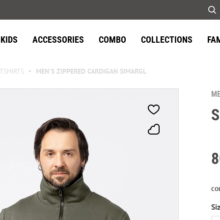
KIDS
ACCESSORIES
COMBO
COLLECTIONS
FA
TSHIRTS
MEN'S ZIPPERED CARDIGAN SIMARGL
ME
S
8
CO
Si