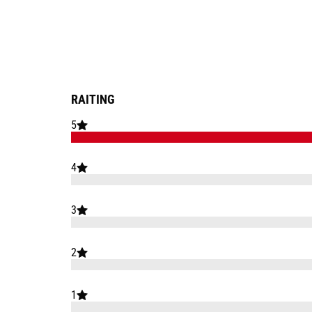
RAITING
5
4
3
2
1