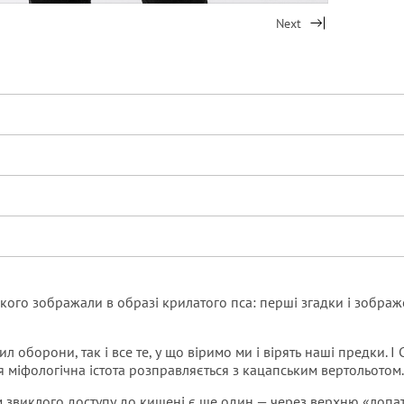
Next
якого зображали в образі крилатого пса: перші згадки і зобра
л оборони, так і все те, у що віримо ми і вірять наші предки. І
ця міфологічна істота розправляється з кацапським вертольотом.
м звиклого доступу до кишені є ще один — через верхню «лопать