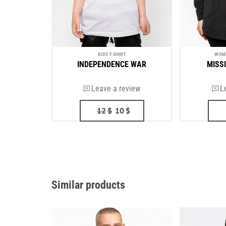
KIDS T-SHIRT
WOME
INDEPENDENCE WAR
MISS
Leave a review
L
12
$
10
$
Similar products