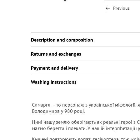
Previous
Description and composition
Returns and exchanges
Payment and delivery
Washing instructions
Симаргл — то персонаж з української міфології, 
Володимира у 980 році.
Нині нашу землю оберігають як реальні герої з Си
маємо берегти і плекати. У нашій інтерпhетації 
Кишені повторюють лопаті гелікоптера, тож, крі