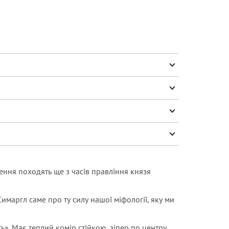
ження походять ще з часів правління князя
 Симаргл саме про ту силу нашої міфології, яку ми
». Має теплий комір стійкою, зіпер по центру,