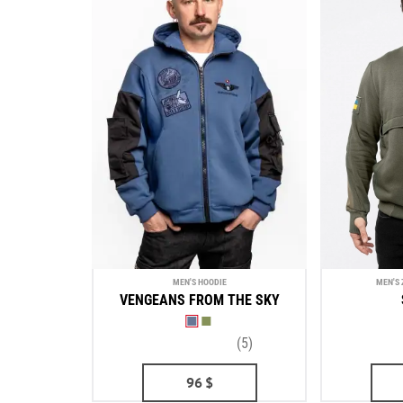
MEN'S HOODIE
MEN'S
VENGEANS FROM THE SKY
(5)
96
$