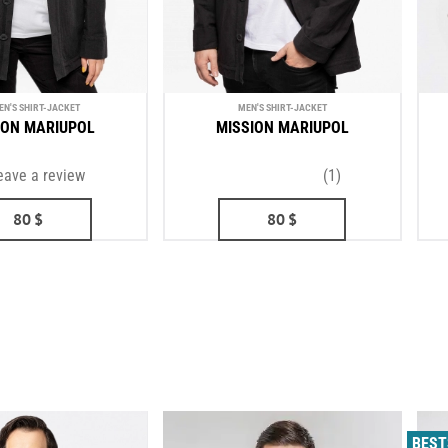
N'S SHIRT-JACKET
MEN'S SHIRT-JACKET
ION MARIUPOL
MISSION MARIUPOL
eave a review
(1)
80
$
80
$
BEST