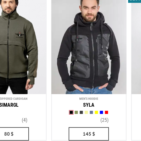
 ZIPPERED CARDIGAN
MEN'S HOODIE
SIMARGL
SYLA
(4)
(25)
80
$
145
$