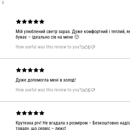
0
Мій улюблений светр зараз. Дуже комфортний і теплий, я
буває – ідеально сів на мене 🙂
How useful was this review to you?
0
0
Дуже допомогла мені в холод!
How useful was this review to you?
0
0
Крутезна річ! Не вгадала з розміром – Безкоштовно наді
товару, що сервіс – люкс!