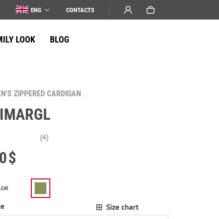
ENG
СONTACTS
MILY LOOK
BLOG
N'S ZIPPERED CARDIGAN
IMARGL
(4)
0
$
LOR
ze
Size chart