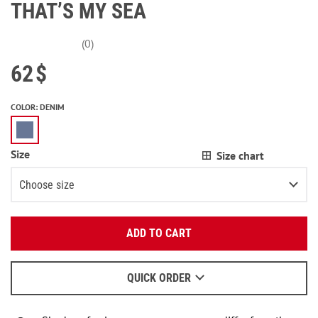
THAT’S MY SEA
(0)
62
$
COLOR
:
DENIM
Size
Size chart
Choose size
Enter your email:
XS
ADD TO CART
OK
S
We will send a letter to find out the details.
M
QUICK ORDER
When to wait for an email - read
here
.
L
2
items left