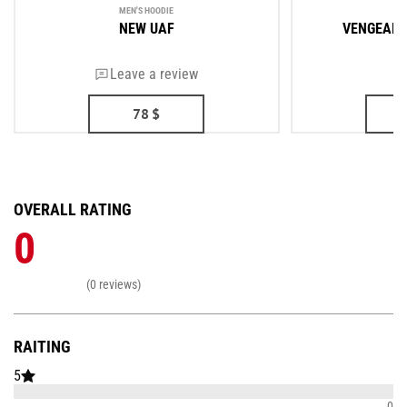
MEN'S HOODIE
ME
NEW UAF
VENGEANS
Leave a review
78
$
OVERALL RATING
0
(0 reviews)
RAITING
5
0