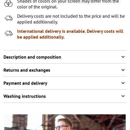
Shades of colors on your screen may differ from the
XL
2
items left
color of the original.
XXL
Delivery costs are not included to the price and will be
applied additionally.
XXXL
International delivery is available. Delivery costs will
be applied additionally.
Description and composition
Returns and exchanges
Payment and delivery
Washing instructions