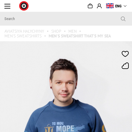
ENG
AVIATSIYA HALYCHYNY
SHOP
MEN
MEN'S SWEATSHIRTS
MEN'S SWEATSHIRT THAT’S MY SEA